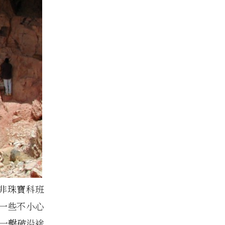
友，非珠寶科班
到一些不小心
一一擊破沿途