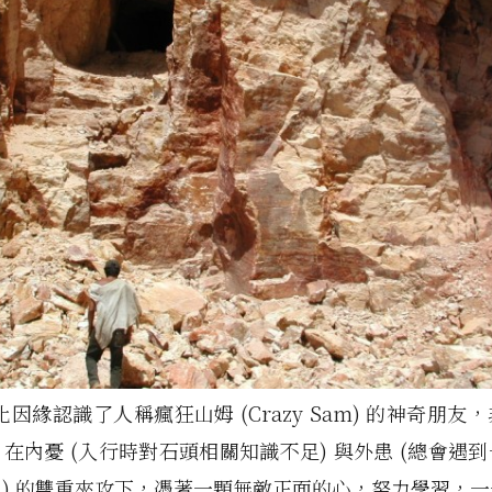
菲比因緣認識了人稱瘋狂山姆 (Crazy Sam) 的神奇朋
在內憂 (入行時對石頭相關知識不足) 與外患 (總會遇
) 的雙重夾攻下，憑著一顆無敵正面的心，努力學習，