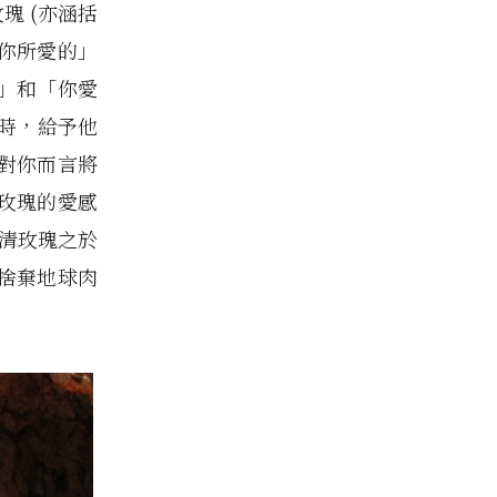
瑰 (亦涵括
「你所愛的」
」和「你愛
時，給予他
對你而言將
玫瑰的愛感
釐清玫瑰之於
捨棄地球肉