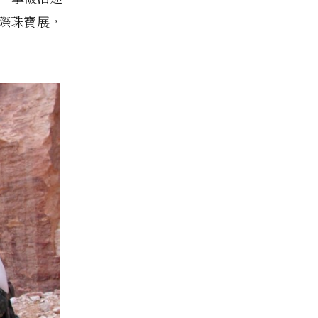
際珠寶展，
。