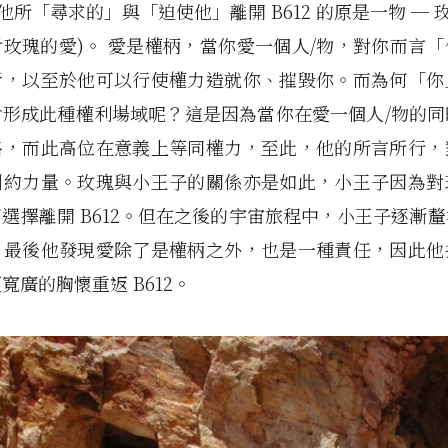
 他所「尋求的」與「迫使他」離開 B612 的原是一物 ─ 玫
玫瑰的愛)。 愛是權柄，當你愛一個人/物，對你而言
者，以至於他可以行使權力造就你、摧毀你。而為何「你
會形成此種權利場域呢？這是因為當你在愛一個人/物的同
格，而此高位在意義上等同權力，至此，他的所言所行，
制約力量。玫瑰與小王子的關係亦是如此，小王子因為對
選擇離開 B612。但在之後的宇宙旅程中，小王子逐漸
，最後他發現愛除了是權柄之外，也是一種責任，因此他
寬廣的胸懷重返 B612。