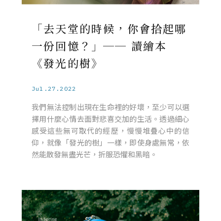
「去天堂的時候，你會拾起哪
一份回憶？」── 讀繪本
《發光的樹》
Jul.27.2022
我們無法控制出現在生命裡的好壞，至少可以選
擇用什麼心情去面對悲喜交加的生活。透過細心
感受這些無可取代的經歷，慢慢堆疊心中的信
仰，就像「發光的樹」一樣，即使身處無常，依
然能散發無盡光芒，折服恐懼和黑暗。