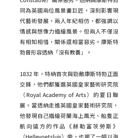
同為英國兩位風景畫巨匠，深刻影響現
代藝術發展，兩人年紀相仿，都強調以
情感與想像力描繪風景。但兩人不僅沒
有相知相惜，關係還相當惡劣。康斯特
勃曾形容透納「沒有教養」。
1832 年，特納首次與勁敵康斯特勃正面
交鋒，他們都獲選英國皇家藝術研究院
（Royal Academy of Arts）的夏日聯
展。當透納走進英國皇家藝術研究院，
他發現自己描繪荷蘭海上風光、船隻正
航向遠方的作品《赫勒富茨勞斯》
（Hellevoetsluis）旁，也擺了一幅以海