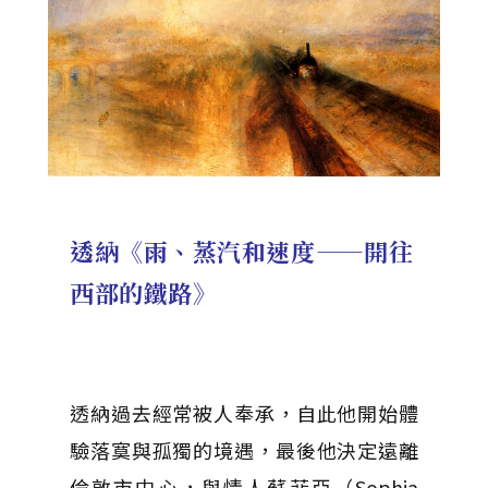
透納《雨、蒸汽和速度——開往
西部的鐵路》
透納過去經常被人奉承，自此他開始體
驗落寞與孤獨的境遇，最後他決定遠離
倫敦市中心，與情人蘇菲亞（Sophia