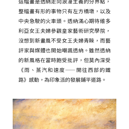
這幅畫是透納走向浪漫主義的分界點，
整幅畫有形的事物只有左方橋墩，以及
中央急駛的火車頭。透納滿心期待維多
利亞女王夫婦參觀皇家藝術研究學院，
沒想到新畫風不受女王夫婦青睞，而藝
評家與媒體也開始嘲諷透納。雖然透納
的新風格在當時飽受批評，但莫內深受
《雨、蒸汽和速度——開往西部的鐵
路》感動，為印象派的發展鋪平道路。