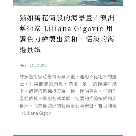
猶如萬花筒般的海景畫！澳洲
藝術家 Liliana Gigovic 用
調色刀繪製出柔和、恬淡的海
邊景緻
Mar.11.2020
許多藝術家時常將海景入畫，運用不從粗細的畫
筆，沾染飽滿的顏色，然後「刷」的揮灑在紙
上。儘管很難捕捉與海一模一樣的景象，但創作
者們依舊不斷用各式筆觸，持續的描繪多變的大
自然。而來自澳洲的藝術家莉莉安娜・吉戈維奇
（Liliana Gigov ……