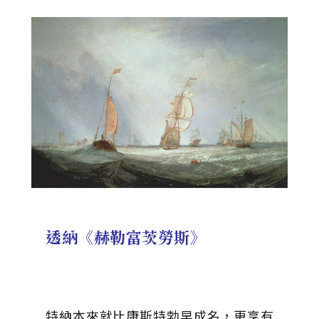
透納《赫勒富茨勞斯》
特納本來就比康斯特勃早成名，更享有