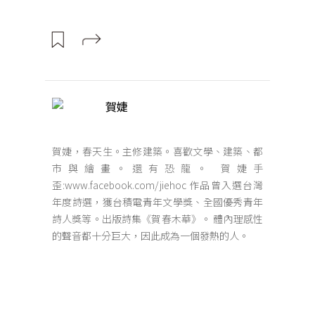
賀婕
賀婕，春天生。主修建築。喜歡文學、建築、都
市與繪畫。還有恐龍。 賀婕手
歪:www.facebook.com/jiehoc 作品曾入選台灣
年度詩選，獲台積電青年文學獎、全國優秀青年
詩人獎等。出版詩集《賀春木華》。 體內理感性
的聲音都十分巨大，因此成為一個發熱的人。