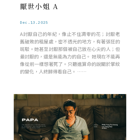
厭世小姐 A
Dec.13.2025
A討厭自己的年紀，像止不住凋零的花；討厭老
舊破敗的租屋處，密不透光的地方，有著張狂的
斑駁。她甚至討厭那個被自己放在心尖的人；但
最討厭的，還是無能為力的自己。 她現在不能再
像從前一樣想著死了。只聽進算命的說關於掌紋
的變化，人終歸得看自己。 ……