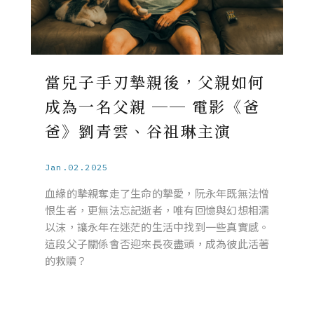
當兒子手刃摯親後，父親如何
成為一名父親 ── 電影《爸
爸》劉青雲、谷祖琳主演
Jan.02.2025
血緣的摰親奪走了生命的摯愛，阮永年既無法憎
恨生者，更無法忘記逝者，唯有回憶與幻想相濡
以沫，讓永年在迷茫的生活中找到一些真實感。
這段父子關係會否迎來長夜盡頭，成為彼此活著
的救贖？