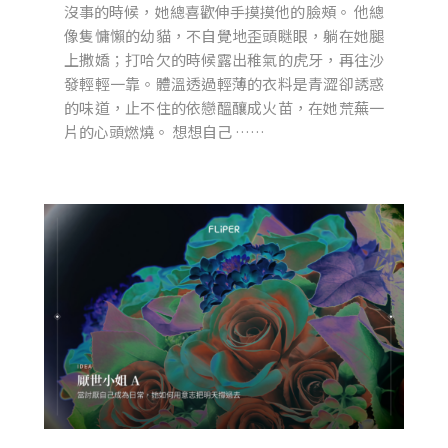
沒事的時候，她總喜歡伸手摸摸他的臉頰。 他總
像隻慵懶的幼貓，不自覺地歪頭瞇眼，躺在她腿
上撒嬌；打哈欠的時候露出稚氣的虎牙，再往沙
發輕輕一靠。體溫透過輕薄的衣料是青澀卻誘惑
的味道，止不住的依戀醞釀成火苗，在她荒蕪一
片的心頭燃燒。 想想自己 ……