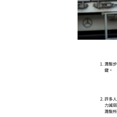
潤髮步
鍵。
許多人
力減弱
潤髮所