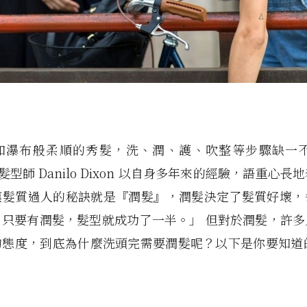
如瀑布般柔順的秀髮，洗、潤、護、吹整等步驟缺一不可
用髮型師 Danilo Dixon 以自身多年來的經驗，語重心
模髮質過人的秘訣就是『潤髮』，潤髮決定了髮質好壞，
。只要有潤髮，髮型就成功了一半。」 但對於潤髮，許多
態度，到底為什麼洗頭完需要潤髮呢？以下是你要知道的