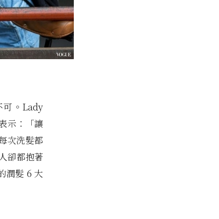
。Lady
長地表示：「讓
每次洗髮都
人卻都抱著
潤髮 6 大