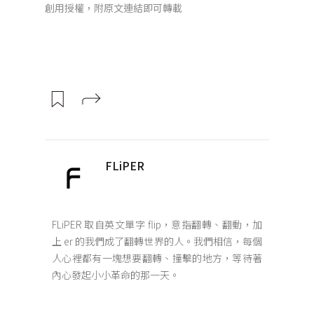
創用授權，附原文連結即可轉載
FLiPER
FLiPER 取自英文單字 flip，意指翻轉、翻動，加
上 er 的我們成了翻轉世界的人。我們相信，每個
人心裡都有一塊想要翻轉、撞擊的地方，等待著
內心發起小小革命的那一天。