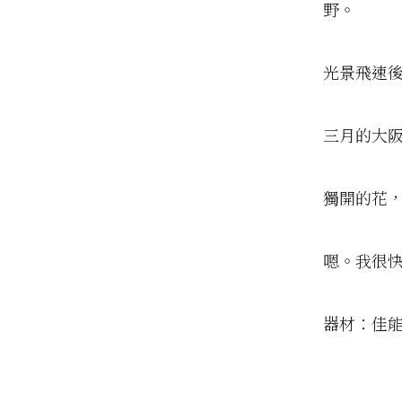
野。
光景飛速
三月的大
獨開的花
嗯。我很
器材：佳能A