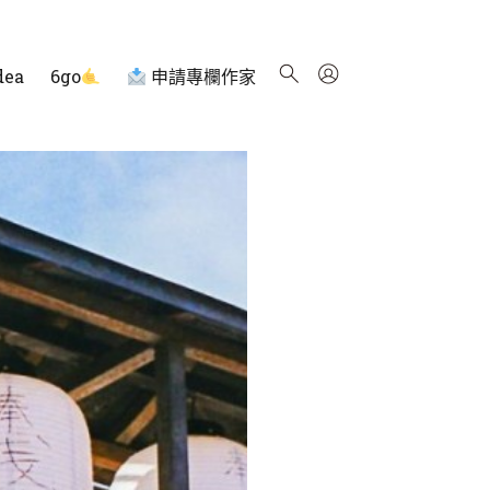
dea
6go
申請專欄作家