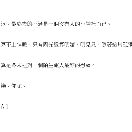
後退。最終去的不過是一個沒有人的小神社而已。
阪算不上乍暖，只有陽光還算明媚，明晃晃，照著這片孤
，算是冬末裡對一個陌生旅人最好的慰藉。
快樂。你呢。
-1