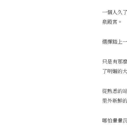
一個人久了
泉殿宮。
選擇踏上
只是有那
了明媚的
從熟悉的
里外新鮮
哪怕暈暈