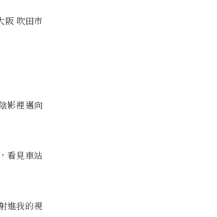
大阪 吹田市
陰影裡邁向
，看見車站
射進我的視