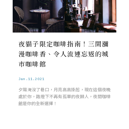
夜貓子限定咖啡指南！三間瀰
漫咖啡香、令人流連忘返的城
市咖啡館
Jan.11.2021
夕陽淹沒了巷口，月亮高高掛起，現在這個夜晚
處於你，路燈下不再有孤單的夜歸人，夜間咖啡
館是你的全新選擇！