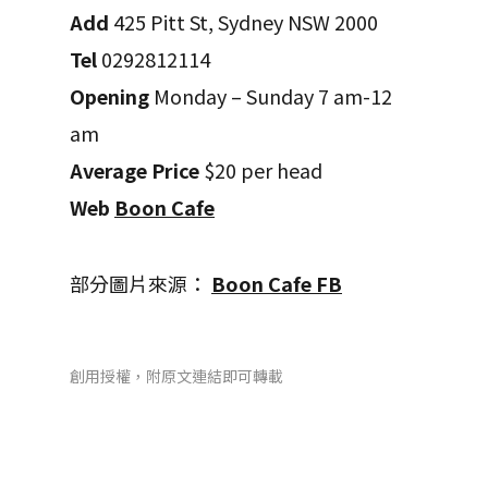
Add
425 Pitt St, Sydney NSW 2000
Tel
0292812114
Opening
Monday – Sunday 7 am-12
am
Average Price
$20 per head
Web
Boon Cafe
部分圖片來源：
Boon Cafe FB
創用授權，附原文連結即可轉載