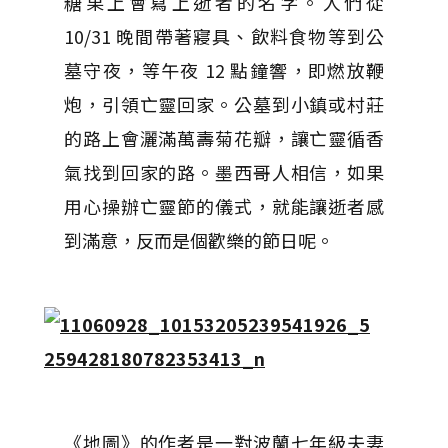
糖果上會寫上逝者的名字。人們從
10/31 晚間帶著寢具、飲料食物等到公
墓守夜，等午夜 12 點鐘響，即燃放鞭
炮，引領亡靈回家。公墓到小鎮或村莊
的路上會灑滿萬壽菊花瓣，讓亡靈循香
氣找到回家的路。墨西哥人相信，如果
用心操辦亡靈節的儀式，就能讓逝者感
到滿意，反而是個歡樂的節日呢。
《地圖》的作者是一對波蘭七年級夫妻