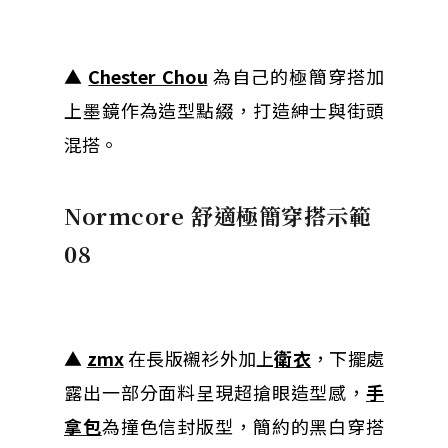
▲
Chester Chou
為自己的極簡穿搭加
上墨鏡作為造型點綴，打造紳士與街頭
混搭。
Normcore 舒適極簡穿搭示範
08
▲
zmx
在長版襯衫外加上
衛衣
，下擺處
露出一部分面料呈現超搶眼造型感，
手
拿包
為撞色信封版型，簡約的黑白穿搭