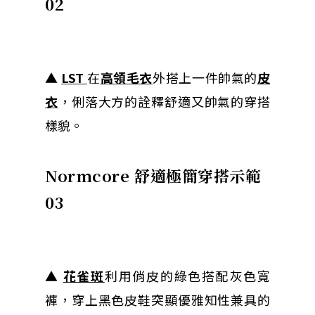
02
▲
LST
在
高領毛衣
外搭上一件帥氣的
皮
衣
，俐落大方的詮釋舒適又帥氣的穿搭
樣貌。
Normcore 舒適極簡穿搭示範
03
▲
花雀斑
利用俏皮的綠色搭配灰色寬
褲，穿上黑色皮鞋突顯優雅知性兼具的