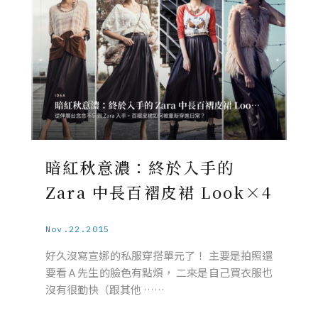
暗紅秋意濃：終於入手的
Zara 中長百褶皮裙 Look×4
Nov.22.2015
好久沒寫宣娜的私服穿搭單元了！ 主要是拍照還
要看 A 先生的臉色有點煩， 二來是自己買衣服也
沒有很勤快（跟其他 ……