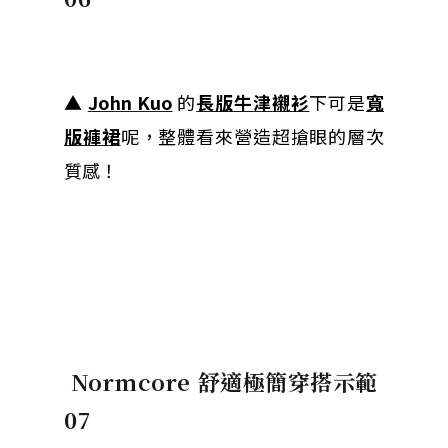
▲
John Kuo
的
長版牛津襯衫
下可是
寬
版褲裙
呢，整體看來營造超搶眼的層次
質感！
Normcore 舒適極簡穿搭示範
07