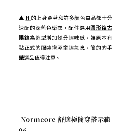
▲
H
的上身穿著和許多顏色單品都十分
速配的深藍色衛衣，配件選用
圓形復古
眼鏡
為造型增加幾分趣味感，讓原本有
點正式的服裝增添童趣氣息，簡約的
手
錶
選品值得注意。
Normcore 舒適極簡穿搭示範
06