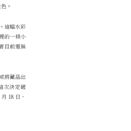
景色。
。這幅水彩
裡的一條小
學者目前還無
或將藏品出
這次決定破
月 18 日，