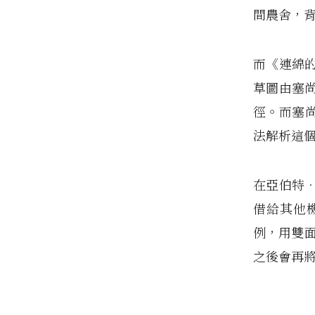
間農舍，
而《連綿
草圖由塞
徑。而塞尚
法解析這
在亞伯特
借給其他
例，用雙面透
之後會再