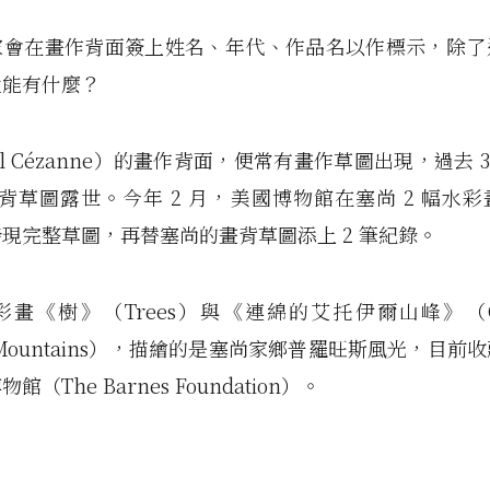
家會在畫作背面簽上姓名、年代、作品名以作標示，除了
還能有什麼？
ul Cézanne）的畫作背面，便常有畫作草圖出現，過去 3
張畫背草圖露世。今年 2 月，美國博物館在塞尚 2 幅水
現完整草圖，再替塞尚的畫背草圖添上 2 筆紀錄。
畫《樹》（Trees）與《連綿的艾托伊爾山峰》（Cha
le Mountains），描繪的是塞尚家鄉普羅旺斯風光，目
（The Barnes Foundation）。