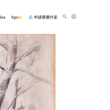
dea
6go
申請專欄作家