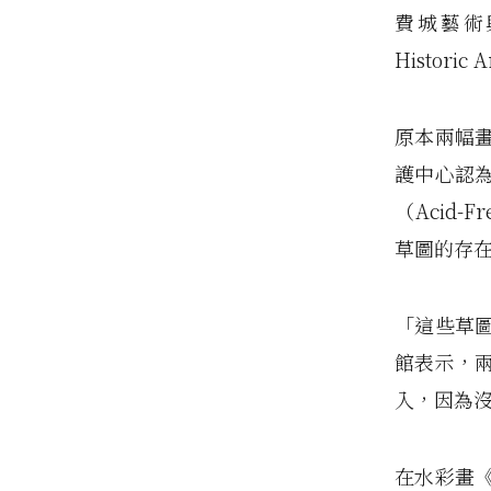
費城藝術與歷
Historic
原本兩幅
護中心認
（Acid
草圖的存
「這些草
館表示，兩幅
入，因為
在水彩畫