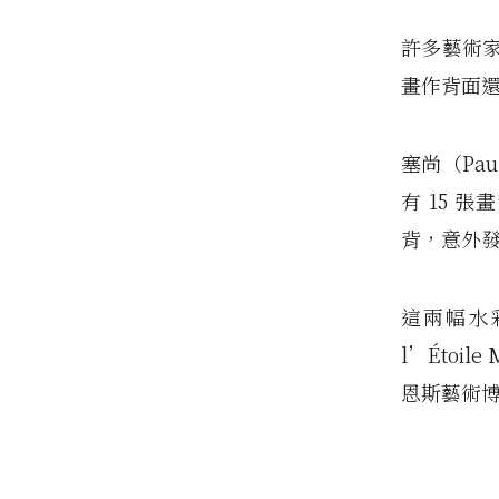
許多藝術
畫作背面
塞尚（Pa
有 15 
背，意外發
這兩幅水彩
l’Étoi
恩斯藝術博物館