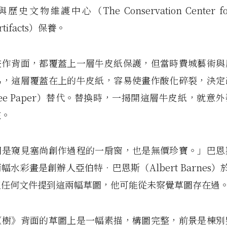
史文物維護中心（The Conservation Center for 
 Artifacts）保養。
畫作背面，都覆蓋上一層牛皮紙保護，但當時費城藝術與
為，這層覆蓋在上的牛皮紙，容易使畫作酸化碎裂，決定
-Free Paper）替代。替換時，一揭開這層牛皮紙，就意
在。
圖是窺見塞尚創作過程的一扇窗，也是無價珍寶。」巴恩
水彩畫是創辦人亞伯特．巴恩斯（Albert Barnes）於 
沒任何文件提到這兩幅草圖，他可能從未察覺草圖存在過
《樹》背面的草圖上是一幅素描，構圖完整，前景是棟別