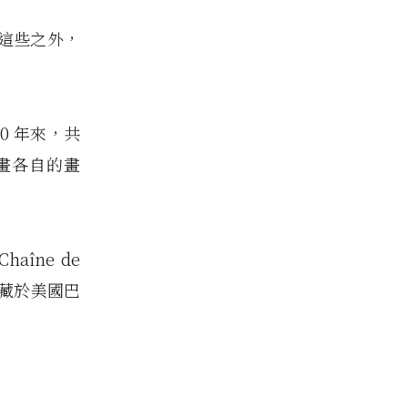
這些之外，
0 年來，共
彩畫各自的畫
îne de
前收藏於美國巴