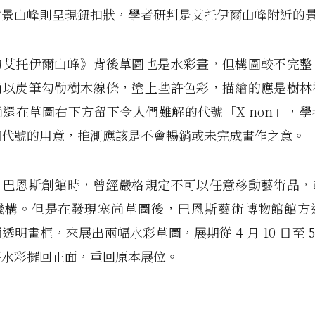
背景山峰則呈現鈕扣狀，學者研判是艾托伊爾山峰附近的
的艾托伊爾山峰》背後草圖也是水彩畫，但構圖較不完整
尚以炭筆勾勒樹木線條，塗上些許色彩，描繪的應是樹林
還在草圖右下方留下令人們難解的代號「X-non」，
個代號的用意，推測應該是不會暢銷或未完成畫作之意。
．巴恩斯創館時，曾經嚴格規定不可以任意移動藝術品，
機構。但是在發現塞尚草圖後，巴恩斯藝術博物館館方
明畫框，來展出兩幅水彩草圖，展期從 4 月 10 日至 5 
將水彩擺回正面，重回原本展位。