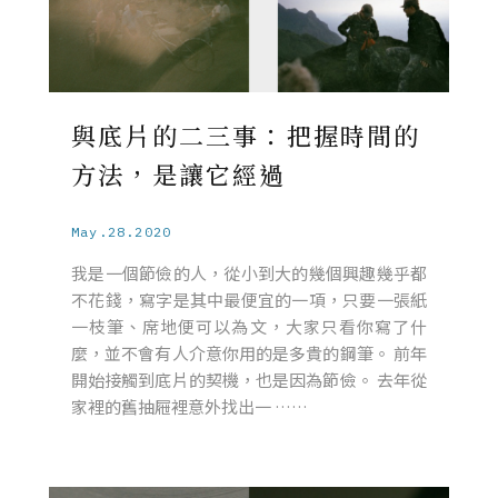
與底片的二三事：把握時間的
方法，是讓它經過
May.28.2020
我是一個節儉的人，從小到大的幾個興趣幾乎都
不花錢，寫字是其中最便宜的一項，只要一張紙
一枝筆、席地便可以為文，大家只看你寫了什
麼，並不會有人介意你用的是多貴的鋼筆。 前年
開始接觸到底片的契機，也是因為節儉。 去年從
家裡的舊抽屜裡意外找出一 ……