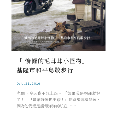
「 慵懶的毛茸茸小怪物」－
基隆市和平島散步行
Oct.21.2016
老闆，今天我不想上班。 「如果我是狗那就好
了！」「是貓好像也不錯！」我時常這樣想著，
因為他們總是能懶洋洋的趴在 ……