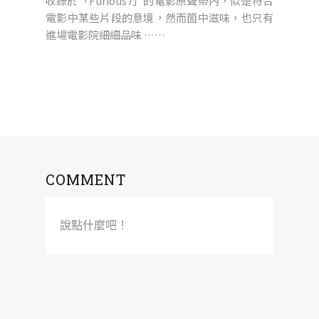
收錄於「Furious7」的電影原聲帶內，似是符合
電影中某些片段的意境，然而箇中滋味，也只有
進場電影院細細品味 ……
COMMENT
說點什麼吧！