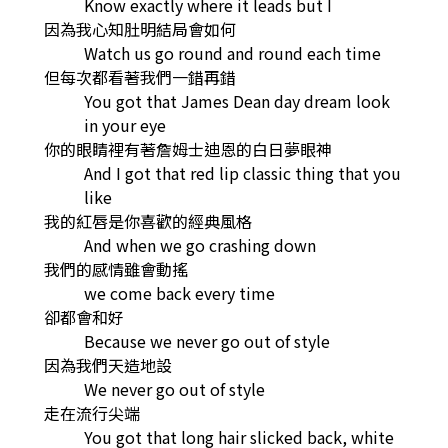
Know exactly where it leads but I
因為我心知肚明結局會如何
Watch us go round and round each time
但每次都看著我們一錯再錯
You got that James Dean day dream look
in your eye
你的眼睛裡有著詹姆士迪恩的白日夢眼神
And I got that red lip classic thing that you
like
我的紅唇是你喜歡的經典風格
And when we go crashing down
我們的感情雖會動搖
we come back every time
卻都會和好
Because we never go out of style
因為我們天造地設
We never go out of style
走在流行尖端
You got that long hair slicked back, white