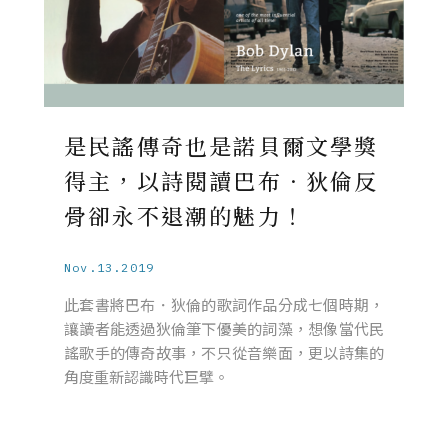
是民謠傳奇也是諾貝爾文學獎
得主，以詩閱讀巴布．狄倫反
骨卻永不退潮的魅力！
Nov.13.2019
此套書將巴布．狄倫的歌詞作品分成七個時期，
讓讀者能透過狄倫筆下優美的詞藻，想像當代民
謠歌手的傳奇故事，不只從音樂面，更以詩集的
角度重新認識時代巨擘。