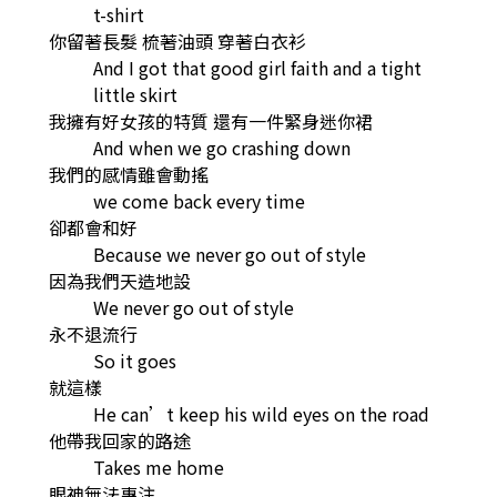
t-shirt
你留著長髮 梳著油頭 穿著白衣衫
And I got that good girl faith and a tight
little skirt
我擁有好女孩的特質 還有一件緊身迷你裙
And when we go crashing down
我們的感情雖會動搖
we come back every time
卻都會和好
Because we never go out of style
因為我們天造地設
We never go out of style
永不退流行
So it goes
就這樣
He can’t keep his wild eyes on the road
他帶我回家的路途
Takes me home
眼神無法專注