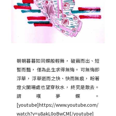
朝朝暮暮如同蝶般輕舞， 破繭而出、短
暫而豔， 僅為此生求得無悔。 可無悔即
浮華， 浮華逝而之快、快而無痕， 盼著
燈火闌珊處也望穿秋水， 終究是散去。
謂嘆夢蝶。
[youtube]https://www.youtube.com/
watch?v=u8akL0oBwCM[/youtube]