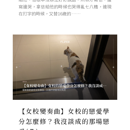
寫邊哭，拿信給他的時候也哭得亂七八糟，連現
在打字的時候，又替16歲的 ……
【女校變奏曲】女校的戀愛學
分怎麼修？我沒談成的那場戀