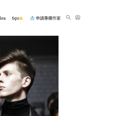
dea
6go
申請專欄作家