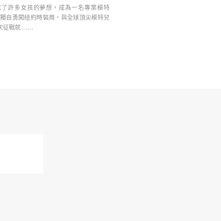
完成了許多女孩的夢想，成為一名專業模特
 歲獨自勇闖紐約時裝周，與全球頂尖模特兒
次征戰就 ……