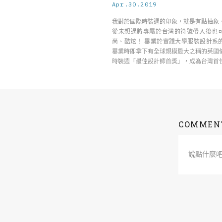
Apr.30.2019
我對於國際時裝週的印象，就是有點抽象
從未想過將專屬於台灣的符號帶入後也
尚、酷炫！ 畢業於實踐大學服裝設計系
畢業時即拿下有全球規模最大之稱的英國
時裝週「最佳設計師首獎」，成為台灣首
的大學畢 ……
COMMEN
說點什麼