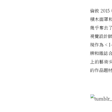
倫敦 201
積木面罩和 
幾乎奪去了
視覺設計師 I
現作為 < I
牌和雜誌合
上的藝術头
的作品題