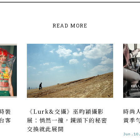
READ MORE
時裝
《Lurk&交攝》巫昀穎攝影
時尚
台客
展：悄然一撞，鏡頭下的秘密
黃季
交換就此展開
Jun.10