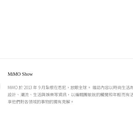
MiMO Show
MiMO 於 2013 年 9 月紮根在悉尼，放眼全球。 雜誌內容以時尚生
設計、潮流、生活與娛樂等資訊，以編輯團敏銳的觸覺和年輕而有
享他們對各領域的事物的獨有見解。