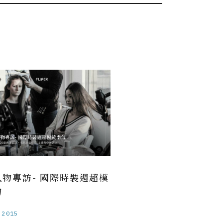
人物專訪- 國際時裝週超模
勻
.2015