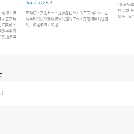
Mar.11.2016
15 歲
兒；23
、前衛，但
巫昀穎，又名七七，是位居住台北的平面攝影師，在
競爭，初
可以這麼時
前年毅然決然離開特效助理的工作，背起相機前往紐
的江奕勳，
約，像是個浪人般遊 ……
倫敦畢業展
位受邀參與
T
吧！