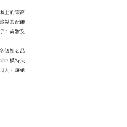
 秀場上的樂高
前衛趣製的配飾
之手：美妝及
 曾與多個知名品
be 模特头
 加入，讓她