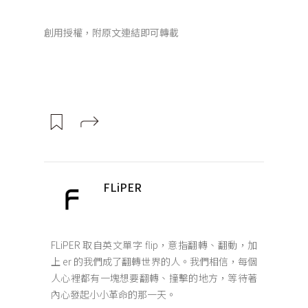
創用授權，附原文連結即可轉載
FLiPER
FLiPER 取自英文單字 flip，意指翻轉、翻動，加
上 er 的我們成了翻轉世界的人。我們相信，每個
人心裡都有一塊想要翻轉、撞擊的地方，等待著
內心發起小小革命的那一天。