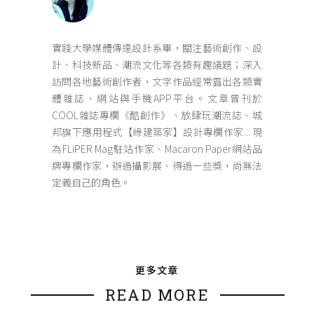
實踐大學媒體傳達設計系畢，關注藝術創作、設
計、科技新品、潮流文化等各類有趣議題；深入
訪問各地藝術創作者，文字作品經常露出各類實
體雜誌、網站與手機APP平台。文章曾刊於
COOL雜誌專欄《酷創作》、放肆玩潮流誌、城
邦旗下應用程式【綠建築家】設計專欄作家... 現
為FLiPER Mag駐站作家、Macaron Paper網站品
牌專欄作家，辦過攝影展、得過一些獎，尚無法
定義自己的角色。
更多文章
READ MORE