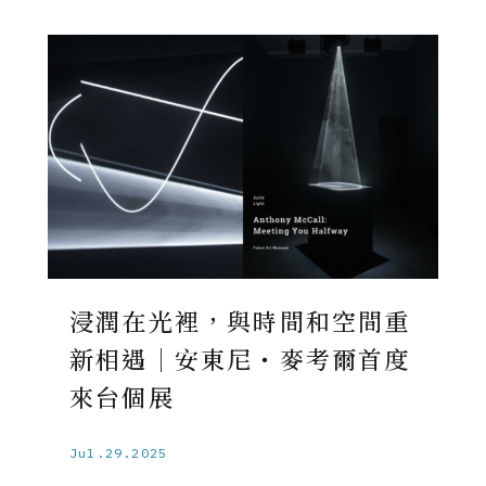
浸潤在光裡，與時間和空間重
新相遇｜安東尼・麥考爾首度
來台個展
Jul.29.2025