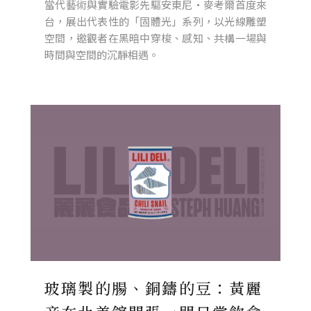
當代藝術與實驗電影先驅安東尼・麥考爾首度來
台，展出代表性的「固體光」系列，以光線雕塑
空間，邀觀者在黑暗中穿梭、感知、共構一場與
時間與空間的沉靜相遇。
玻璃製的腸、銅鑄的豆：黃麗