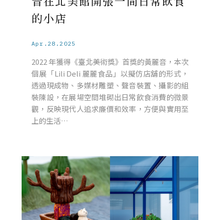
音在北美館開張一間日常飲食
的小店
Apr.28.2025
2022 年獲得《臺北美術獎》首獎的黃麗音，本次
個展「Lili Deli 麗麗食品」以擬仿店舖的形式，
透過現成物、多媒材雕塑、聲音裝置、攝影的組
裝陳設，在展場空間堆砌出日常飲食消費的微景
觀，反映現代人追求廉價和效率，方便與實用至
上的生活…