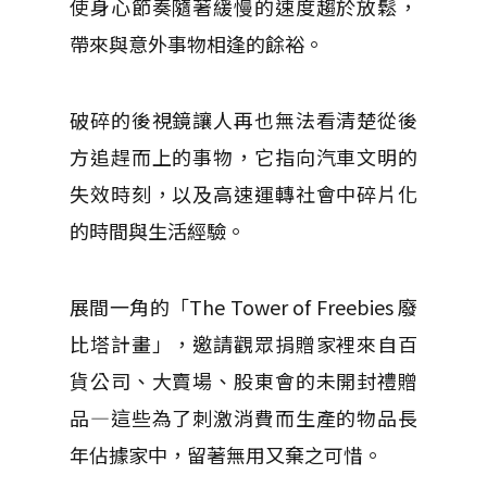
使身心節奏隨著緩慢的速度趨於放鬆，
帶來與意外事物相逢的餘裕。
破碎的後視鏡讓人再也無法看清楚從後
方追趕而上的事物，它指向汽車文明的
失效時刻，以及高速運轉社會中碎片化
的時間與生活經驗。
展間一角的「The Tower of Freebies 廢
比塔計畫」，邀請觀眾捐贈家裡來自百
貨公司、大賣場、股東會的未開封禮贈
品—這些為了刺激消費而生產的物品長
年佔據家中，留著無用又棄之可惜。