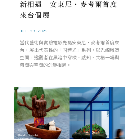
新相遇｜安東尼・麥考爾首度
來台個展
Jul.29.2025
當代藝術與實驗電影先驅安東尼・麥考爾首度來
台，展出代表性的「固體光」系列，以光線雕塑
空間，邀觀者在黑暗中穿梭、感知、共構一場與
時間與空間的沉靜相遇。