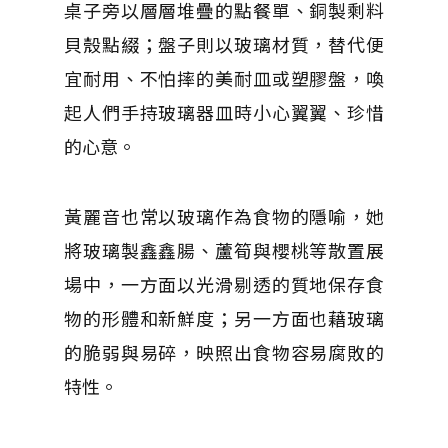
桌子旁以層層堆疊的點餐單、銅製剩料
貝殼點綴；盤子則以玻璃材質，替代便
宜耐用、不怕摔的美耐皿或塑膠盤，喚
起人們手持玻璃器皿時小心翼翼、珍惜
的心意。
黃麗音也常以玻璃作為食物的隱喻，她
將玻璃製鑫鑫腸、蘆筍與櫻桃等散置展
場中，一方面以光滑剔透的質地保存食
物的形體和新鮮度；另一方面也藉玻璃
的脆弱與易碎，映照出食物容易腐敗的
特性。