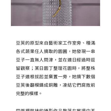
豆莢的原型來自藝術家工作室旁、種滿
各式蔬果任人摘取的園圃，她發現一串
豆子一直無人問津，並在連日經過時逗
留觀察；某日園丁整理花園時，將整株
豆子連根拔起並棄置一旁，她摘下數個
豆莢後翻模鑄成銅雕，凍結它們腐敗前
完整的模樣。
四張裸裝裱的攝影作品散落在展場中不