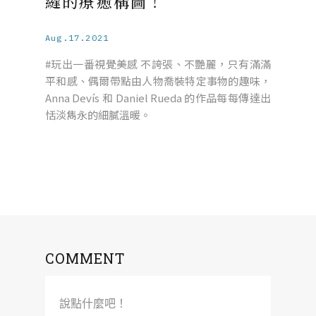
縫的療癒構圖！
Aug.17.2021
#玩出一番視覺美感 不誇張、不艷麗，只有滿滿
平和感、偶爾帶點由人物喬裝特定事物的趣味，
Anna Devís 和 Daniel Rueda 的作品每每傳達出
恬淡雋永的細膩溫暖。
COMMENT
說點什麼吧！