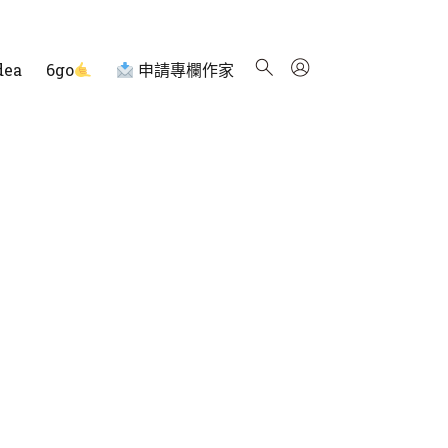
dea
6go
申請專欄作家