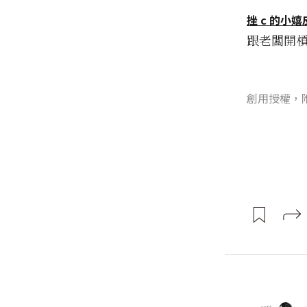
挫 c 的小嬉
跟老闆開槓
創用授權，