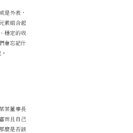
或是外表，
元素組合起
、穩定的收
們會忘記什
己。
某某董事長
富而且自己
那麼是否該