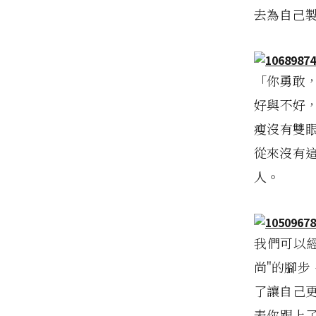
去為自己
「你勇敢
好與不好
瘦沒有雙
從來沒有
人。
我們可以
尚"的腳
了讓自己
表你跟上