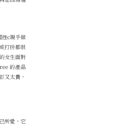
挫c親手做
或打扮都很
的女生面對
ee 的產品
外訂又太貴，
己所愛，它