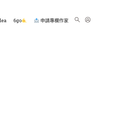
dea
6go
申請專欄作家