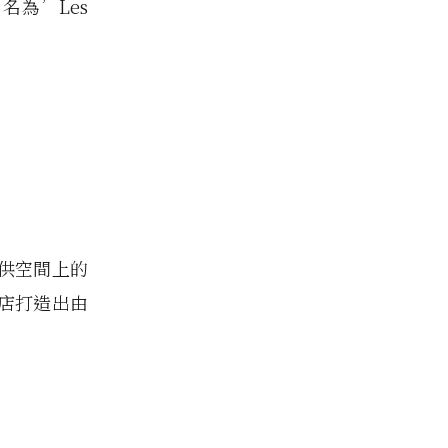
為’Les
供空間上的
店打造出由