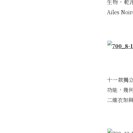
生物，乾
Ailes N
十一款獨
功能，幾
二維衣架