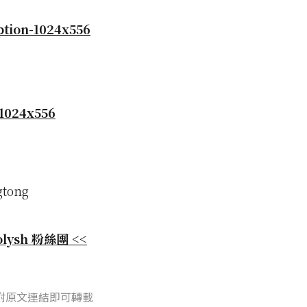
gtong
olysh 粉絲團 <<
附原文連結即可轉載