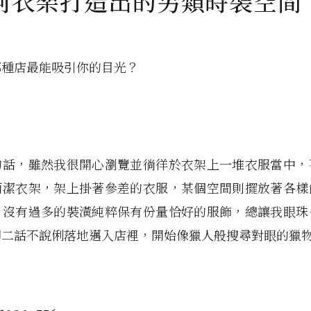
何衣架打造出的另類時裝空間
哪種店最能吸引你的目光？
的話，雖然我很開心瀏覽並徜徉於衣架上一堆衣服當中，
簡潔衣架，架上掛著參差的衣服，某個空間則擺放著各樣
，沒有過多的裝潢純粹保有份量恰好的服飾，總讓我眼珠
腳二話不說俐落地邁入店裡，開始像獵人般搜尋對眼的獵