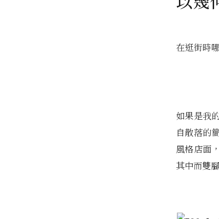
以幾
在逛街時
如果是我
自散落的
風格店面
其中而雙