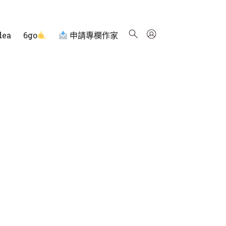
dea
6go
申請專欄作家