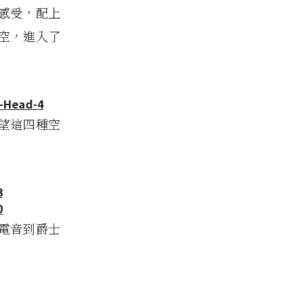
感受，配上
空，進入了
望這四種空
電音到爵士