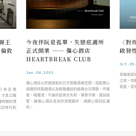
親王
今夜伴阮是孤單，失戀庇護所
〈對
國倫敦
正式開業 ── 傷心酒店
啟發
HEARTBREAK CLUB
Oct.05
Jan.04.2023
到倫敦設
之旅。但
傷心酒店以舒適放鬆的日式懷舊風格空間，搭配精心
就是，從
挑選的特製調酒以及輕聲播放的經典台日情歌，哼著
只有走進
歌、喝著酒，不論你是男女失和、事業不順、面試碰
um），才真正聽
壁，讓傷心酒店成為你放慢腳步、調適心情的庇護
峰時期的博
所。
利亞時代對