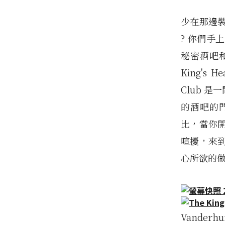
少在那邊
? 你們手
秘密酒吧
King's 
Club 
的酒吧的
比，當你
喧擾，來
心所欲的
Vande