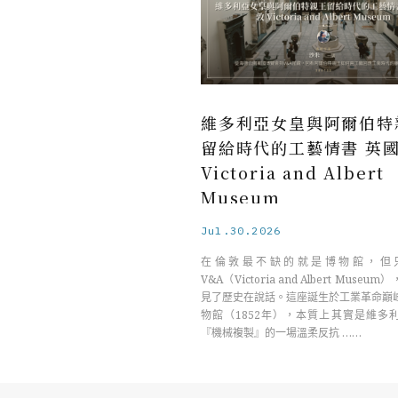
維多利亞女皇與阿爾伯特
留給時代的工藝情書 英
Victoria and Albert
Museum
Jul.30.2026
在倫敦最不缺的就是博物館，但
V&A（Victoria and Albert Muse
見了歷史在說話。這座誕生於工業革命巔
物館（1852年），本質上其實是維多
『機械複製』的一場溫柔反抗 ……