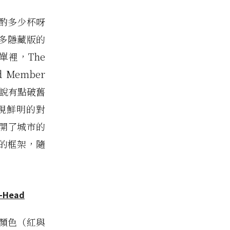
酌多少杯呀
很多隱藏版的
裡，The
d Member
以說有點破舊
現鮮明的對
開了城市的
的框架，隨
與顏色（紅與