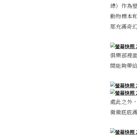
綠）作為
動物標本
那充滿奇
俱樂部裡
間能夠帶
處此之外
徹徹底底