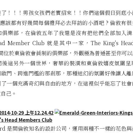
裝了！！！男孩女孩們老實招來！！你們這個假日到底小
上應該都有好幾間每個禮拜必去拜訪的小酒吧 ? 倫敦有
和俱樂部，在倫敦五年了我還是沒有把他們全部加入清單
Head Member Club 就是其中一家，The King's Hea
是一間位於東倫敦會員制的俱樂部，外觀極為普通甚至你可
門後這另外一個世界，奢華的裝潢和東倫敦嬉皮氛圍呈
開啟門、跨進門檻的那剎那，那種迷幻的氛圍好像讓人離
到了一個充滿奇幻與自由的地方，在這裡似乎能忘了社會
做自己。
rhurd 是間倫敦知名的設計公司，運用兩種不一樣的花色