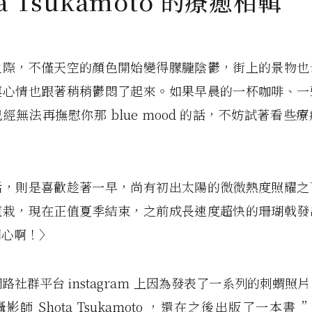
ta Tsukamoto 的療癒相輯
之際，不僅天空的顏色開始變得朦朧陰鬱，街上的景物也
連心情也跟著稍稍鬱悶了起來。如果早晨的一杯咖啡、一
經無法再撫慰你那 blue mood 的話，不妨試著看些
話，則是喜歡趁著一早，尚有初出太陽的微微熱度照耀之
植栽，現在正值夏季結束，之前成長速度超快的珊瑚戟發
開心啊！〉
路社群平台 instagram 上因為發表了一系列的刺蝟照
師 Shota Tsukamoto ，還在之後出版了一本書 ”Da