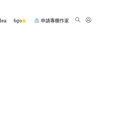
dea
6go
申請專欄作家