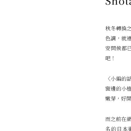
Sho
秋冬轉換
色調，就
安問候都已
吧！
〈小編的
窗邊的小
嫩芽，好
而之前在網
名的日本攝影