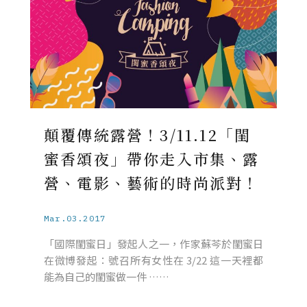
顛覆傳統露營！3/11.12「閨
蜜香頌夜」帶你走入市集、露
營、電影、藝術的時尚派對！
Mar.03.2017
「國際閨蜜日」發起人之一，作家蘇芩於閨蜜日
在微博發起：號召所有女性在 3/22 這一天裡都
能為自己的閨蜜做一件 ……