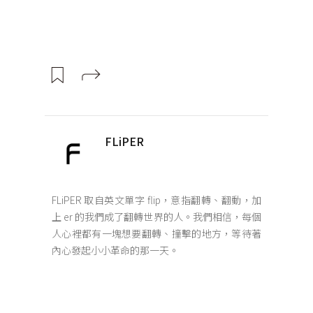
FLiPER
FLiPER 取自英文單字 flip，意指翻轉、翻動，加
上 er 的我們成了翻轉世界的人。我們相信，每個
人心裡都有一塊想要翻轉、撞擊的地方，等待著
內心發起小小革命的那一天。