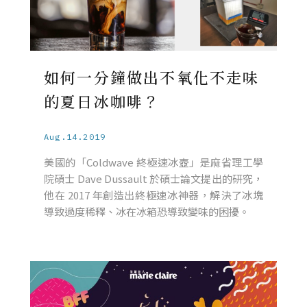
如何一分鐘做出不氧化不走味
的夏日冰咖啡？
Aug.14.2019
美國的「Coldwave 終極速冰壺」是麻省理工學
院碩士 Dave Dussault 於碩士論文提出的研究，
他在 2017 年創造出終極速冰神器，解決了冰塊
導致過度稀釋、冰在冰箱恐導致變味的困擾。