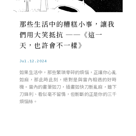
那些生活中的糟糕小事，讓我
們用大笑抵抗 ──《這一
天，也許會不一樣》
Jul.12.2024
如果生活中，那些繁瑣零碎的煩惱，正讓你心亂
如麻，那此時此刻，絕對是與雷內相遇的好時
機。雷內的畫筆如刀，插畫如快刀斬亂麻，雖下
刀鋒利、看似毫不留情，但斬斷的正是你的三千
煩惱絲。