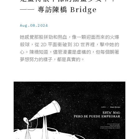
── 專訪陳橋 Bridge
Aug.08.2024
她感覺那股拼勁和熱血，像一顆迎面而來的火爆
殺球，從 2D 平面衝破到 3D 世界裡，擊中她的
心。陳橋知道，儘管漫畫是虛構的，但每個朝著
夢想努力的樣子，都是真實的。