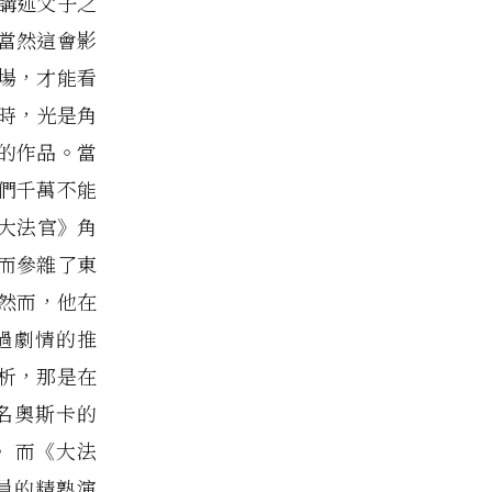
講述父子之
當然這會影
場，才能看
時，光是角
的作品。當
們千萬不能
大法官》角
而參雜了東
然而，他在
過劇情的推
析，那是在
名奧斯卡的
 而《大法
員的精熟演