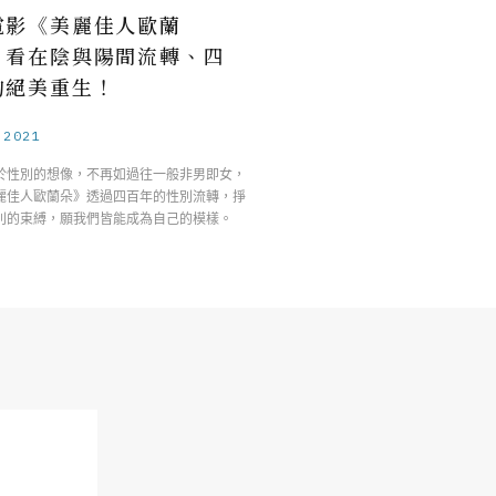
電影《美麗佳人歐蘭
，看在陰與陽間流轉、四
的絕美重生！
.2021
於性別的想像，不再如過往一般非男即女，
麗佳人歐蘭朵》透過四百年的性別流轉，掙
別的束縛，願我們皆能成為自己的模樣。