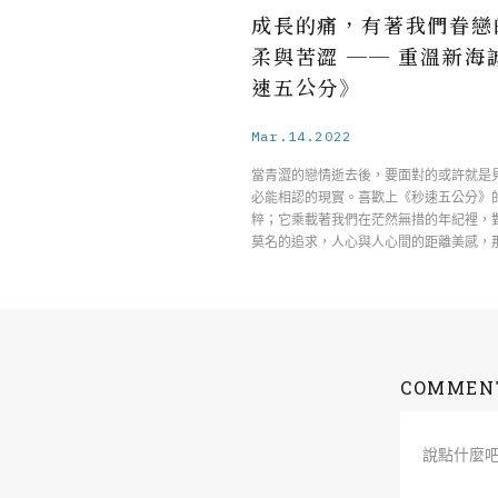
成長的痛，有著我們眷戀
柔與苦澀 ── 重溫新海
速五公分》
Mar.14.2022
當青澀的戀情逝去後，要面對的或許就是
必能相認的現實。喜歡上《秒速五公分》
粹；它乘載著我們在茫然無措的年紀裡，
莫名的追求，人心與人心間的距離美感，
COMMEN
說點什麼