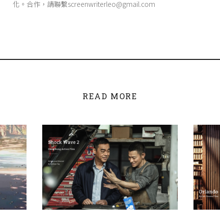
化。合作，請聯繫screenwriterleo@gmail.com
READ MORE