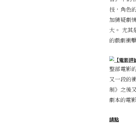
技，角色
加猜疑劇
大。 尤
的戲劇衝
整部電影
又一段的
制》之後
劇本的電影
請點
有任何需求