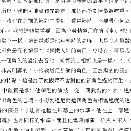
的電影，劇本毫無依傍，是由導演發起的故事。這是一則
，所以，我們可能會預先設定：那個部份劇情最為吃重。
受，我也在之前的影評中提到：看電影時，不要帶任何立
核心。 我想這非常重要，因為小勞勃道尼在演《卓別林》
非常不一樣，這部電影是他年輕時的高峰，也是令人驚豔
他印象最深的還是在《鋼鐵人》的東尼‧史塔克。可是我
上一個角色的設定去看他，就算設定相近也是一樣。 在《
，非常明顯的：小勞勃道尼飾演的角色，因為編劇的設計
克的特點。這是為了使觀眾不會對他的新角色過於陌生。 
》中確實是拿出他精湛的演技，從一個武裝的外表，透
帶出角色的心境。小勞勃道尼對這個角色有相當程度的透
時的深掘，才能有這種在銀幕上的水準。他在上一部題
驚魂》也有同樣的水準，而且他當時飾演一位黑人軍人。
核心角色，便非勞勃‧杜瓦莫屬了，真的能夠看出老演