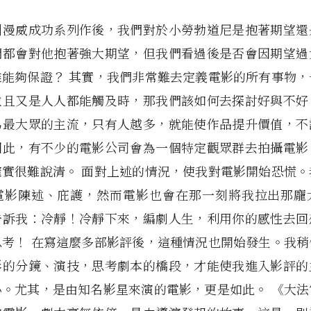
到漫威成功系列作後，我們對於小勞勃道尼是抱著期望還
們都會對他抱著強大期望，但我們看過後是否會因期望過
誰能夠保證？ 其實，我們非常難去定義電影的所有事物，
並且又是人人都能觸及時，那我們該如何去探討好與不好
為最大眾的主流，只有人越多，就能使作品提升價值，不
因此，有不少的電影公司會為一個特定觀眾群去拍攝電影
確實很難說清。 面對上述的情況，使我對電影開始恐慌。
電影陳述、庇護，然而電影也會在那一刻將我拉出那龐
告訴我：冷靜！冷靜下來，編劇人生，利用你的感性去回
思考！ 在寫這麼多部影評後，這種情況也開始發生。我稍
影的分鏡、演技，思考劇本的橋段，才能使我進入影評的
心。尤其，是由知名影星來演的電影，更是如此。 《大法