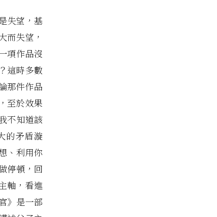
是失望，基
大而失望，
一項作品沒
？這時多數
論那件作品
，至於效果
我不知道該
大的矛盾漩
想、利用你
做停頓，回
主軸，看進
官》是一部