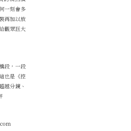
何一刻會多
裝再加以放
給觀眾巨大
橋段，一段
這也是《控
超越分鏡、
評
com