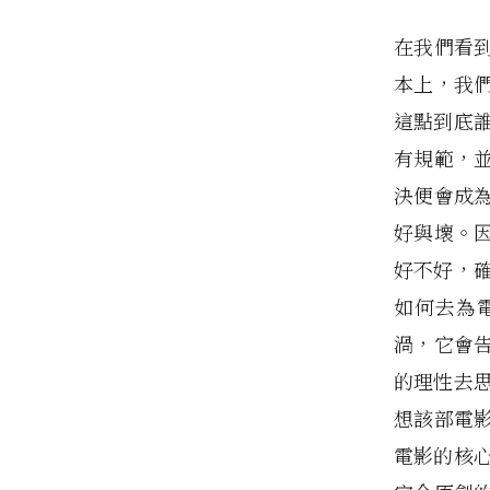
在我們看
本上，我
這點到底
有規範，
決便會成
好與壞。
好不好，
如何去為
渦，它會
的理性去
想該部電
電影的核