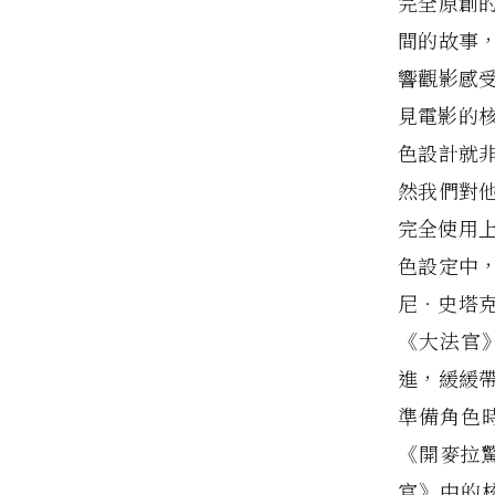
完全原創
間的故事
響觀影感
見電影的
色設計就
然我們對
完全使用
色設定中
尼‧史塔
《大法官
進，緩緩
準備角色
《開麥拉
官》中的