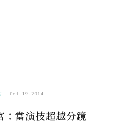
點
Oct.19.2014
官：當演技超越分鏡