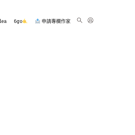
dea
6go
申請專欄作家