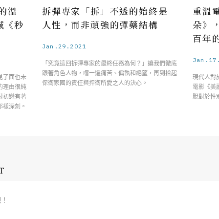
的溫
拆彈專家「拆」不透的始終是
重溫
誠《秒
人性，而非頑強的彈藥結構
朵》
百年
Jan.29.2021
Jan.17
「究竟這回拆彈專家的最終任務為何？」讓我們徹底
跟著角色人物，嚐一遍痛苦、偏執和絕望，再到拾起
見了面也未
現代人對
保衛家國的責任與捍衛所愛之人的決心。
的理由很純
電影《美
對初戀有著
脫對於性
那樣深刻。
T
吧！