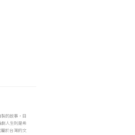
立自製的故事，目
 編劇人生則是希
成屬於台灣的文