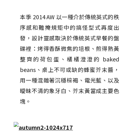
本季 2014 AW 以一種介於傳統英式的秩
序感和難掩規矩中的搞怪型式再度出
發，設計靈感取決於傳統英式早餐的盤
碟裡：烤得香酥微焦的培根、煎得熟黃
整齊的荷包蛋、橘橘澄澄的 baked
beans、桌上不可或缺的蜂蜜芥末醬，
用一種混雜著沉穩棕褐、電光藍、以及
曖昧不清的象牙白、芥末黃當成主要色
塊。