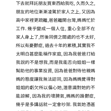
下去就拜託朋友買東西給我吃, 久而久之,
朋友的地位漸漸凌駕於家人之上, 又因為
高中家裡更疏離,爸爸離開台灣,媽媽忙於
工作. 幾乎變成一個人住, 重心全部不在
家人身上了,然後同儕之間處的也不太好,
所以有憂鬱症, 過去十年的累積,其實我不
太明白甚麼能稱作家庭, 因為我爸爸打給
我說的不是想我,而是我能否向姐姐一樣
幫助他的事業投資, 因為爸爸對待他親媽
媽的態度讓我無法認同, 因為媽媽覺得對
姐姐的虧欠所以偏心她,潛意識對她的不
能諒解, 因為我的壞脾氣,媽媽的躁鬱症,
幾乎是多講話就一定會吵架. 我氣她憑甚