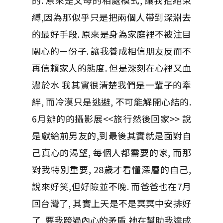
的. 原來是父母的相處模式, 讓我拒絕束
縛,因為那似乎只是把兩個人帶到深淵去
的最好手段. 原來是身為家庭裡不被注目
關心的ㄧ份子. 讓我養成相信朋友反而不
再信賴家人的態度. 但是深刻在心裡又血
濃於水 我其實很清楚我們是一輩子的牽
絆, 而冷漠只是逃避, 不可能解開心結的.
6月辦的的攝影展<<旅行然後回家>> 說
是獻給前男友的,到最後其實就是面對自
己真心的渴望, 每個人都需要的家, 而那
對我特別重要, 28歲才看懂深層的自己,
說來好笑,但好險並不晚. 而爸爸也在7月
回台灣了, 其實上天是不是冥冥中安排好
了, 要我跨過內心的矛盾,祂在幫助我達成