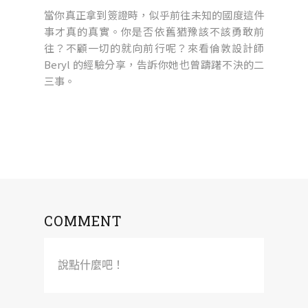
當你真正拿到簽證時，似乎前往未知的國度這件
事才真的真實。你是否依舊猶豫該不該勇敢前
往？不顧一切的就向前行呢？來看倫敦設計師
Beryl 的經驗分享，告訴你她也曾躊躇不決的二
三事。
COMMENT
說點什麼吧！