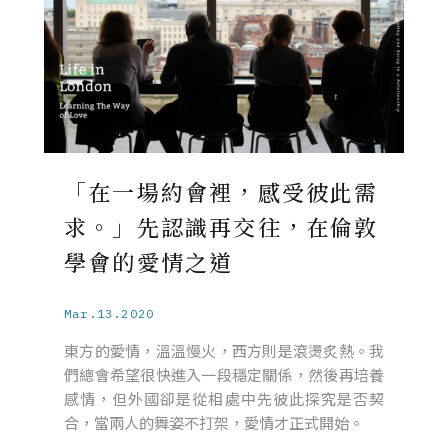
「在一場約會裡，感受彼此需
求。」先認識再交往，在倫敦
學會的愛情之道
Mar.13.2020
東方的愛情，溫溫慢火，西方則是滾燙炙熱。我
們總會希望很快進入一段穩定關係，然後再培養
感情，但外國卻是從相處中先彼此探究是否契
合，當兩人的舞姿不打架，愛情才正式開始。