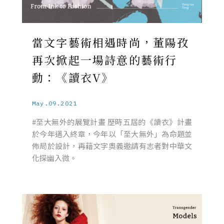
當文字藝術相遇時尚，董陽孜
再次掀起一場詩意的藝術行
動：《讀衣V》
May.09.2021
#至大無外的展覽計畫 歷時五屆的《讀衣》計畫
於今年邁入終章，今年以「至大無外」為命題並
佈局於設計，再藉文字奧義邀請有志者對中華文
化探幽入微。