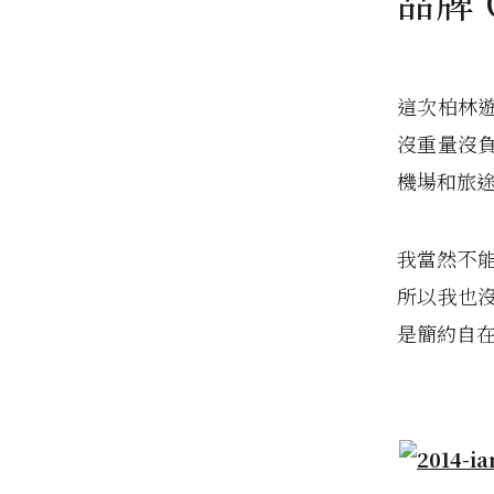
品牌 
這次柏林
沒重量沒
機場和旅
我當然不能
所以我也
是簡約自