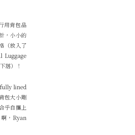
旅行用背包品
計，小小的
小格（放入了
Luggage
找下落）！
y lined
m！背包大小剛
合乎自攜上
啊，Ryan