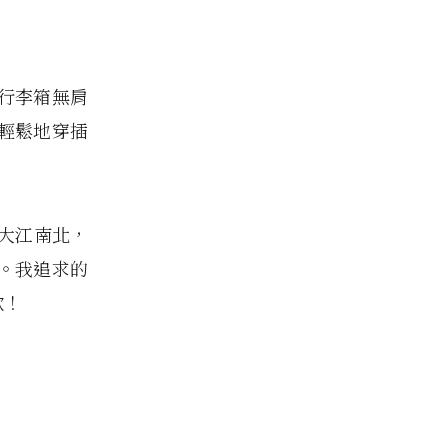
行李箱無肩
輕鬆地穿插
越大江南北，
。我追求的
款！