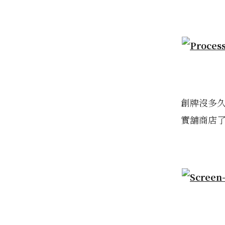
創牌沒多久
實舖商店