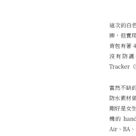
這次的白色
牌，但實
背包有著 
沒有防護袋的
Track
當然不缺的是
防水素材做成
剛好是女
機的 ha
Air、BA、