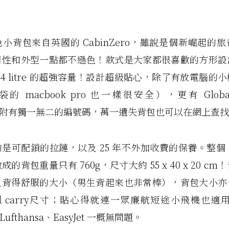
小背包來自英國的 CabinZero，雖說是個新崛起的
用性和外型一點都不遜色！款式是大家都很喜歡的方形設
44 litre 的超強容量！設計超級貼心，除了有放電腦的
 macbook pro 也一樣很安全），更有 Global 
er（附有獨一無二的編號碼，萬一遺失背包也可以在網上查
可配鎖的拉鏈，以及 25 年不外加收費的保養。整個 full
的背包重量只有 760g，尺寸大約 55 x 40 x 20 c
生背得舒服的大小（男生背起來也非常棒），背包大小亦
nd carry尺寸；貼心得就連一眾廉航短途小飛機也適用
Lufthansa、EasyJet 一概無問題。