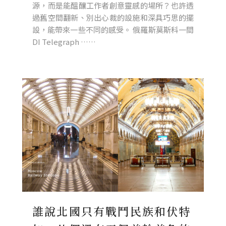
源，而是能醞釀工作者創意靈感的場所？也許透
過舊空間翻新、別出心裁的設施和深具巧思的擺
設，能帶來一些不同的感受。 俄羅斯莫斯科一間
DI Telegraph ……
誰說北國只有戰鬥民族和伏特