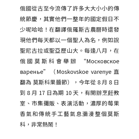
俄國從古至今流傳了許多大大小小的傳
統節慶，其實他們一整年的國定假日不
少呢哈哈！在翻譯俄羅斯古農曆時還發
現他們每天都以一個聖人為名，例如說
聖尼古拉或聖亞歷山大。每逢八月，在
俄國莫斯科會舉辦 “Московское
варенье”（Moskovskoe varenye 直
翻為 莫斯科果醬節），今年從 8 月 8 日
到 8 月 17 日為期 10 天，有開辦烹飪教
室、市集攤販、表演活動，濃厚的莓果
香氣和傳統手工藝氣息瀰漫整個莫斯
科，非常熱鬧！