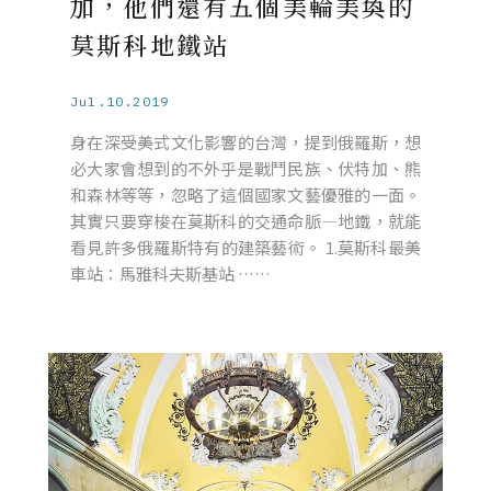
加，他們還有五個美輪美奐的
莫斯科地鐵站
Jul.10.2019
身在深受美式文化影響的台灣，提到俄羅斯，想
必大家會想到的不外乎是戰鬥民族、伏特加、熊
和森林等等，忽略了這個國家文藝優雅的一面。
其實只要穿梭在莫斯科的交通命脈—地鐵，就能
看見許多俄羅斯特有的建築藝術。 1.莫斯科最美
車站：馬雅科夫斯基站 ……