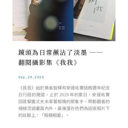
鏡頭為日常蘸沾了淡墨 ──
翻閱攝影集《我我》
Sep.29.2021
《我我》始於桑島智輝和安達祐實結婚週年紀念
日行經的隧道，止於 2019 年的夏日，安達祐實
回首緊握丈夫未拿著相機的那隻手，帶動觀者的
視線流過畫面內外，最後落在他們為這張相片下
的註腳上：「相親相愛」。