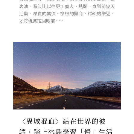
表演，看似比以往更加盛大、熱鬧，直到前幾天
活動，昂貴的票價、慘賠的攤商、稀疏的樂迷，
才將現實拉回眼前 ……
〈異域混血〉站在世界的彼
端，踏上冰島學習「慢」生活