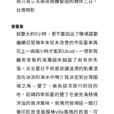
我只有三天兩夜稍嫌緊迫的周休二日。
台灣飛到
峇里島
就要大約5小時，更不要說出了機場還要
繼續忍受幾年來從未改善的市區塞車再
花上一兩個小時才能到Ubud。一想到我
離岜里島的海灘越來越遠了就有些失
落。炎炎夏日不就是該讓溫燙的肌膚浸
泡在冰涼的海水中嗎?! 我決定到台灣國
境之南 – 墾丁，做為這次旅行的目的
地。起碼四季如夏的墾丁也是充滿熱情
洋溢的南洋風味。我偶然發現這一間打
著印尼岜里島獨棟villa風格的民宿，可