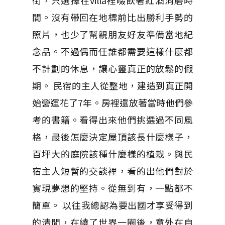
街，只選擇在villa裡啜飲著紅酒消磨時
間。沒有帶回在地標前比出勝利手勢的
照片，也少了幫親朋友好友準備當地紀
念品。不過偶而任誰都需要這樣什麼都
不計劃的休息，讓心靈真正的放鬆的假
期。 民宿的主人從整地，建造到真正開
始營運花了7年。房裡還放著當時他們參
考的書籍。看得出來他們挑選過不同風
格，最後怎麼決定屋頂該長什麼樣子，
百坪大的庭院該種什麼樣的植栽。與民
宿主人短暫的交談裡，看的出他們對於
實現夢想的堅持。從無到有，一點都不
簡單。 以往我總認為要出國才享受得到
的清閒，在繞了世界一圈後，意外在自