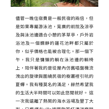
儘管一晚住宿費是一般民宿的兩倍，但
是如果專屬游泳池，寬廣的前院及涼亭
及與泳池邊適合小憩的茅草亭，戶外岩
浴池及一個嫻靜的蓮花池畔都只屬於
你，似乎價格也能被合理化。那一個下
午，我只是慵懶的躺在泳池邊的躺椅
上，陪伴著我的是從屋內仿舊唱盤機流
洩出的旋律與圍繞民宿的樹叢裡引吭的
夏蟬。我有種莫名的滿足，赫然希望我
的生活大半時間可以如此悠閒就好。 這
一次我遠離了熱鬧的海水浴場及墾丁大