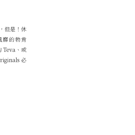
，但是！休
風靡的勃肯
的 Teva、或
inals 必