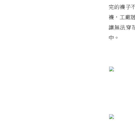
完的襪子不
襪，工廠
讓無法穿花
中。