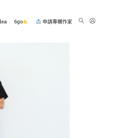
dea
6go
申請專欄作家