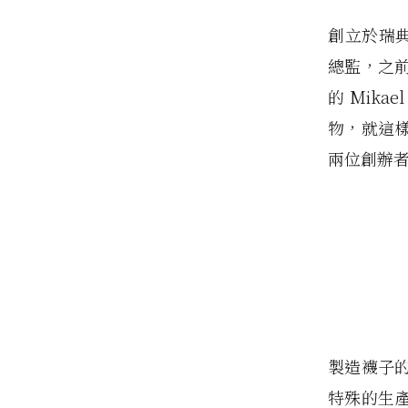
創立於瑞典的
總監，之
的 Mika
物，就這
兩位創辦
製造襪子
特殊的生產