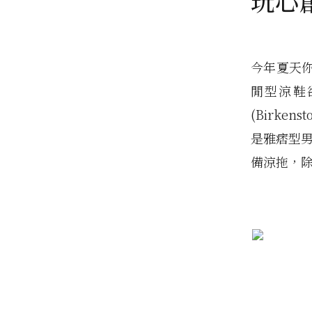
玩心
今年夏天
閒型涼鞋
(Birken
是雅痞型男都
備涼拖，