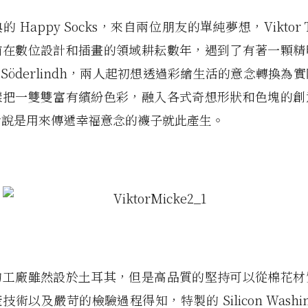
 Happy Socks，來自兩位朋友的單純夢想，Viktor T
前在數位設計和插畫的領域耕耘數年，遇到了有著一顆精
el Söderlindh，兩人起初想透過彩繪生活的意念轉換
樣把一雙雙富有繽紛色彩，融入各式奇想形狀和色塊的創
者說是用來傳遞幸福意念的襪子就此產生。
的工廠雖然設於土耳其，但是高品質的堅持可以從棉花材
技術以及嚴苛的檢驗過程得知，特製的 Silicon Washi