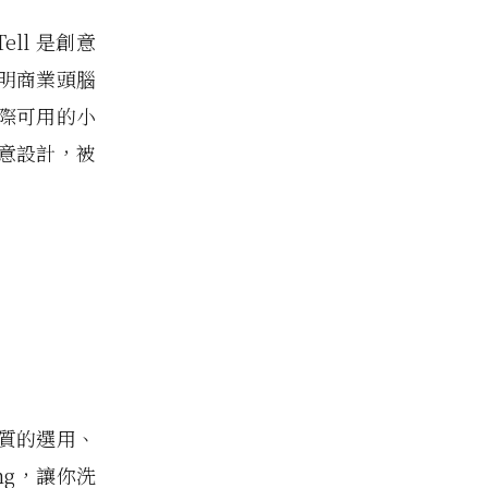
ell 是創意
明商業頭腦
為實際可用的小
意設計，被
質的選用、
ng，讓你洗