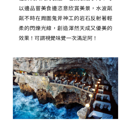
以邊品嘗美食邊恣意欣賞美景，水波粼
粼不時在周圍鬼斧神工的岩石反射著輕
柔的閃爍光線，創造渾然天成又優美的
效果！可謂視覺味覺一次滿足阿！