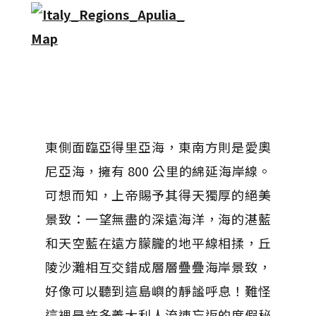
東側面臨亞得里亞海，東南方則是愛奧
尼亞海，擁有 800 公里的綿延海岸線。
可想而知，上帝賜予其得天獨厚的絕美
景致：一望無盡的深遠海洋，海的湛藍
和天空藍在遠方朦朧的地平線相揉，丘
陵沙灘相互交錯成層層疊疊海岸景致，
好像可以聽到這島嶼的靜謐呼息！難怪
這裡是許多義大利人流連忘返的度假秘