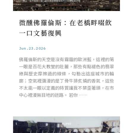
微醺佛羅倫斯：在老橋畔啜飲
一口文藝復興
Jun.23.2026
佛羅倫斯的天空是沒有霧霾的歐洲藍，這裡的第
一眼是百花大教堂的壯麗，那些有點褪色的翡翠
綠與歷史摩擦過的線條，勾勒出這座城市的輪
廓；空氣裡瀰漫的是丁骨牛排炙燒的香氣，這些
不太能一眼以定義的特質讓我不禁歪著頭，在市
中心裡漫無目地的迷路。 若你 ……