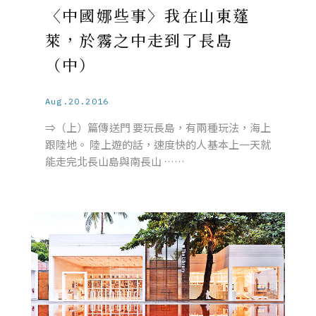
〈中國娜些事〉我在山東蓬
萊，於霧之中走到了長島
（中）
Aug.20.2016
⇒（上）篇傳送門 要玩長島，有兩種玩法，海上
跟陸地。 陸上遊的話，速度快的人基本上一天就
能走完北長山島與南長山 ……