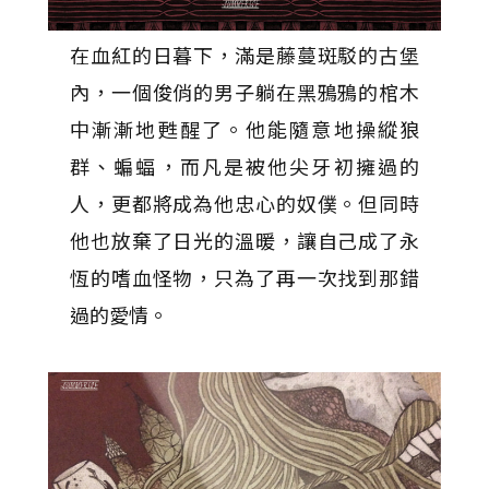
在血紅的日暮下，滿是藤蔓斑駁的古堡
內，一個俊俏的男子躺在黑鴉鴉的棺木
中漸漸地甦醒了。他能隨意地操縱狼
群、蝙蝠，而凡是被他尖牙初擁過的
人，更都將成為他忠心的奴僕。但同時
他也放棄了日光的溫暖，讓自己成了永
恆的嗜血怪物，只為了再一次找到那錯
過的愛情。