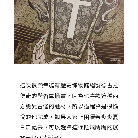
這次很榮幸能幫歷史博物館繪製德古拉
傳奇的學習單插畫，因為也喜歡這種西
方詭異古怪的題材，所以過程算是很愉
悅的他完成，如果大家正困擾著炎炎夏
日無處去，可以選擇這個陰風颼颼的展
覽一起來消消暑。