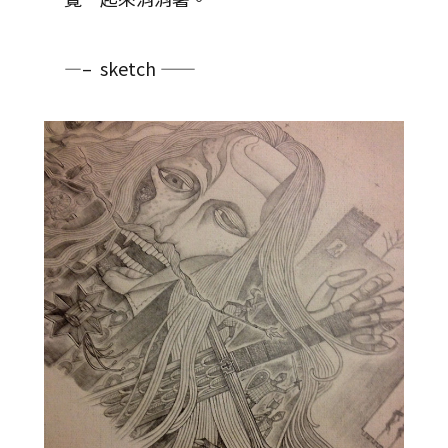
—– sketch ——