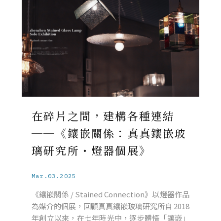
在碎片之間，建構各種連結
──《鑲嵌關係：真真鑲嵌玻
璃研究所・燈器個展》
Mar.03.2025
《鑲嵌關係 / Stained Connection》以燈器作品
為媒介的個展，回顧真真鑲嵌玻璃研究所自 2018
年創立以來，在七年時光中，逐步體悟「鑲嵌」