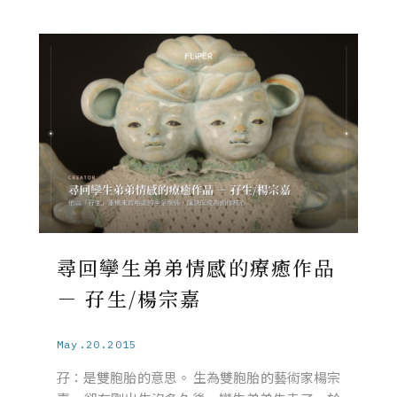
尋回孿生弟弟情感的療癒作品
－ 孖生/楊宗嘉
May.20.2015
孖：是雙胞胎的意思。 生為雙胞胎的藝術家楊宗