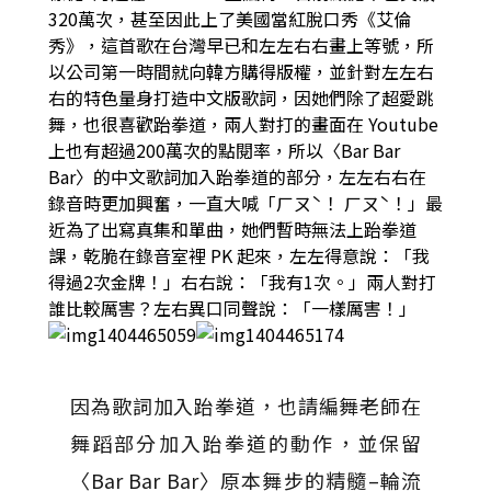
320萬次，甚至因此上了美國當紅脫口秀《艾倫
秀》，這首歌在台灣早已和左左右右畫上等號，所
以公司第一時間就向韓方購得版權，並針對左左右
右的特色量身打造中文版歌詞，因她們除了超愛跳
舞，也很喜歡跆拳道，兩人對打的畫面在 Youtube
上也有超過200萬次的點閱率，所以〈Bar Bar
Bar〉的中文歌詞加入跆拳道的部分，左左右右在
錄音時更加興奮，一直大喊「ㄏㄡˋ！ ㄏㄡˋ！」最
近為了出寫真集和單曲，她們暫時無法上跆拳道
課，乾脆在錄音室裡 PK 起來，左左得意說：「我
得過2次金牌！」右右說：「我有1次。」兩人對打
誰比較厲害？左右異口同聲說：「一樣厲害！」
因為歌詞加入跆拳道，也請編舞老師在
舞蹈部分加入跆拳道的動作，並保留
〈Bar Bar Bar〉原本舞步的精髓–輪流