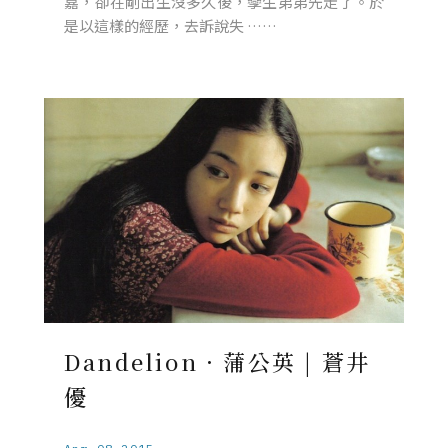
嘉，卻在剛出生沒多久後，孿生弟弟先走了。於
是以這樣的經歷，去訴說失 ……
Dandelion · 蒲公英 | 蒼井
優