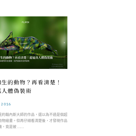
如生的動物？再看清楚！
真人體偽裝術
.2016
見約翰內斯大師的作品，還以為不過是個超
動物繪畫。但再仔細看清楚後，才發現作品
機，竟是被 ……