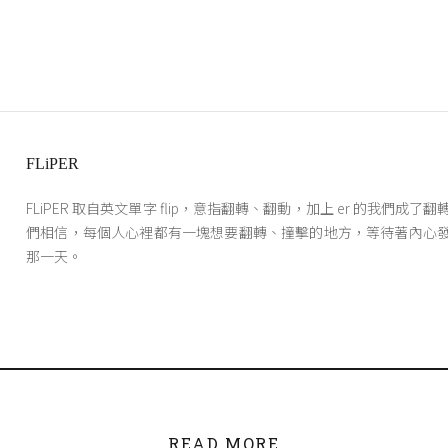
FLiPER
FLiPER 取自英文單字 flip，意指翻轉、翻動，加上 er 的我們成了
們相信，每個人心裡都有一塊想要翻轉、撞擊的地方，等待著內心
那一天。
READ MORE