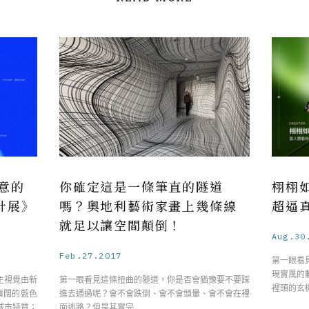
意的
你確定這是一條筆直的隧道
栩栩
計展》
嗎？奧地利藝術家畫上幾條線
超逼
就足以讓空間顛倒！
Aug.30
Feb.27.2017
第一眼看
現實風的
主視覺由新
第一眼看見這條扭曲的隧道，你是否會猶豫要不要踩
裡頭的玄
以廣闊的藍色
進去通過呢？會不會跌倒、會不會頭暈、會不會在裡
城市特質；
面迷路？但是其實完 ……