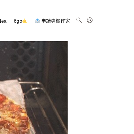
dea
6go
申請專欄作家