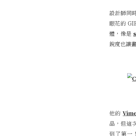
設計師同
眼花的 G
體，像是
s
銳度也讓
他的
Vim
品，但這次
到了第一