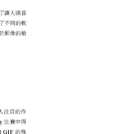
了讓人頭昏
到了不同的軟
於影像的敏
人注目的作
y
比賽中得
t GIF
的殊