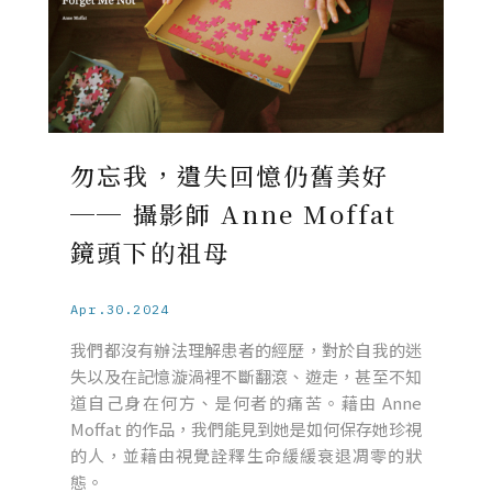
勿忘我，遺失回憶仍舊美好
── 攝影師 Anne Moffat
鏡頭下的祖母
Apr.30.2024
我們都沒有辦法理解患者的經歷，對於自我的迷
失以及在記憶漩渦裡不斷翻滾、遊走，甚至不知
道自己身在何方、是何者的痛苦。藉由 Anne
Moffat 的作品，我們能見到她是如何保存她珍視
的人，並藉由視覺詮釋生命緩緩衰退凋零的狀
態。