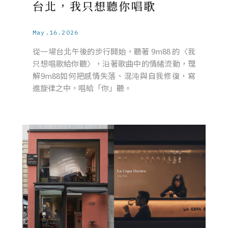
台北，我只想聽你唱歌
May.16.2026
從一場台北午後的步行開始，聽著 9m88 的〈我
只想唱歌給你聽〉，沿著歌曲中的情緒流動，理
解9m88如何把感情失落、混沌與自我修復，寫
進旋律之中，唱給「你」聽。