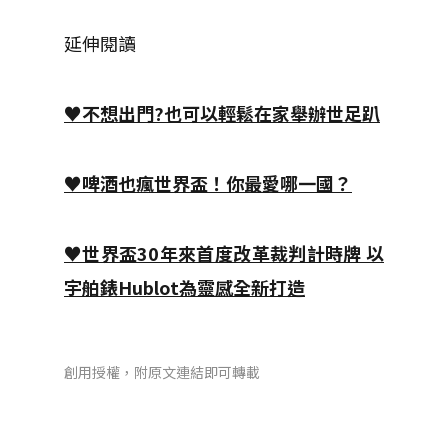
延伸閱讀
♥不想出門?也可以輕鬆在家舉辦世足趴
♥啤酒也瘋世界盃！你最愛哪一國？
♥世界盃30年來首度改革裁判計時牌 以
宇舶錶Hublot為靈感全新打造
創用授權，附原文連結即可轉載