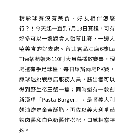
精彩球賽沒有美食、好友相伴怎麼
行？！今天起一直到7月13日賽程，可有
好多可以一邊觀賞大螢幕比賽，一邊大
嗑美食的好去處。台北君品酒店6樓La
The茶苑架起110吋大螢幕播放賽事，現
場還有手足球檯，每日舉辦兩場PK賽，
讓球迷挑戰飯店服務人員，勝出者可以
得到野生帝王蟹一隻；同時還有一款創
新漢堡「Pasta Burger」，是將義大利
麵油炸是金黃酥脆，再佐以義大利番茄
辣肉醬和白色奶醬作搭配，口感相當特
殊。