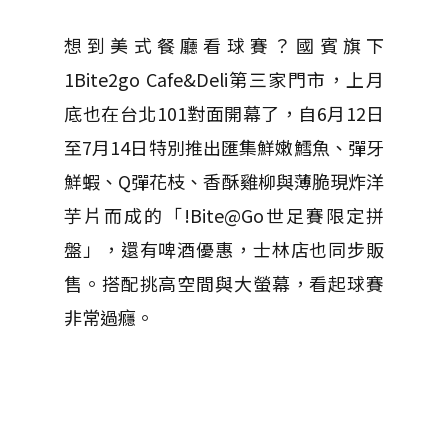
想到美式餐廳看球賽？國賓旗下
1Bite2go Cafe&Deli第三家門市，上月
底也在台北101對面開幕了，自6月12日
至7月14日特別推出匯集鮮嫩鱈魚、彈牙
鮮蝦、Q彈花枝、香酥雞柳與薄脆現炸洋
芋片而成的「!Bite@Go世足賽限定拼
盤」，還有啤酒優惠，士林店也同步販
售。搭配挑高空間與大螢幕，看起球賽
非常過癮。