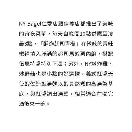
NY Bagel仁愛店跟信義店都推出了美味
的宵夜菜單，每天自晚間10點供應至凌
晨3點，「酥炸起司青椒」在微辣的青辣
椒裡填入滿滿的起司馬鈴薯內餡，搭配
伍思特醬特別下酒；另外，NY嫩炸雞、
炒野菇也是小點的好選擇，義式紅醬天
使蝦佐造型湯麵以蝦貝熬煮的高湯為基
底，與紅醬調出湯頭，相當適合在喝完
酒後來一碗。