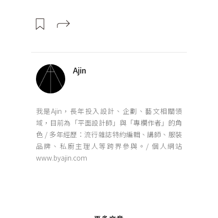
Ajin
我是Ajin，長年投入設計、企劃、藝文相關領
域，目前為「平面設計師」與「專欄作者」的角
色 / 多年經歷：流行雜誌特約編輯、講師、服裝
品牌、私廚主理人等跨界參與。/ 個人網站
www.byajin.com