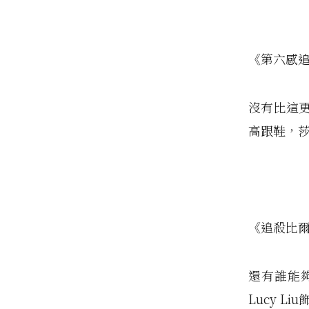
《第六感追緝令
沒有比這
高跟鞋，莎
《追殺比爾Ki
還有誰能
Lucy 