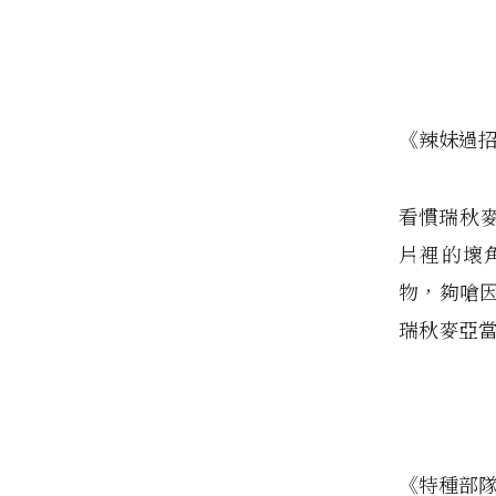
《辣妹過招M
看慣瑞秋麥
片裡的壞角色
物，夠嗆
瑞秋麥亞當斯
《特種部隊：