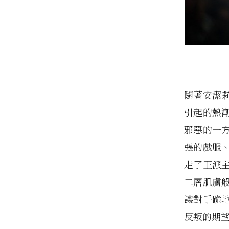
隨著安潔莉娜
引起的熱
邪惡的一
張的戲服
走了正派
二層肌膚
讓對手跪
反叛的期