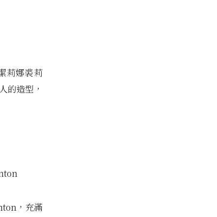
安潔莉娜裘莉
美人的造型，
nton
ton，充滿