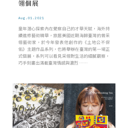
翎個展
Aug.01.2021
童年潛心探索內在覺察自己的才華天賦，海外持
續進修藝術精華，旅居美國近期海歸臺灣的曾采
翎藝術家，於今年發表他創作的《土地公不保
佑》主題作品系列，也將舉辦在臺灣的第一場正
式個展，系列可以看見采翎對生活的細膩觀察，
巧手刻畫出滿載臺灣情感與濃烈 ……