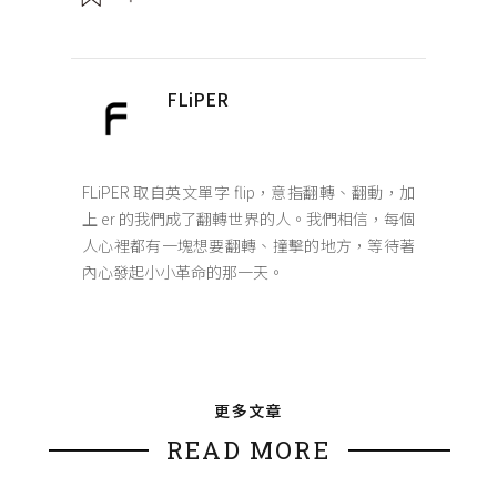
FLiPER
FLiPER 取自英文單字 flip，意指翻轉、翻動，加
上 er 的我們成了翻轉世界的人。我們相信，每個
人心裡都有一塊想要翻轉、撞擊的地方，等待著
內心發起小小革命的那一天。
更多文章
READ MORE