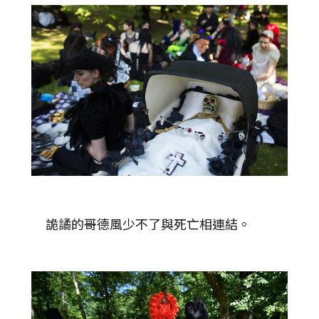
詭譎的哥德風少不了與死亡相連結。