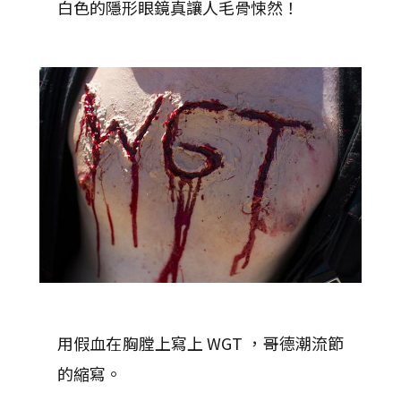
白色的隱形眼鏡真讓人毛骨悚然！
用假血在胸膛上寫上 WGT ，哥德潮流節
的縮寫。