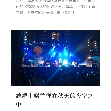
告別北海浪客、南海姑娘與安平思情女，扎根台
南的《2022 浪人祭》邁入第四篇章，今年以全新
主題「消失的鱔魚意麵」飄香亮相！
讓爵士樂徜徉在秋天的夜空之
中