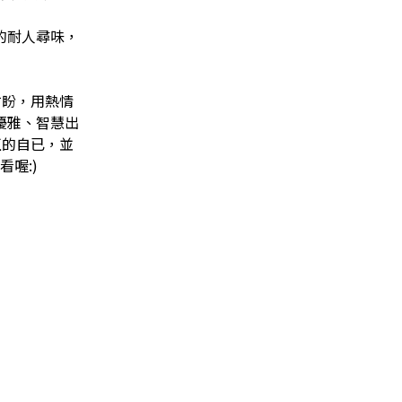
的耐人尋味，
右盼，用熱情
優雅、智慧
出
正的自已，並
看喔:)