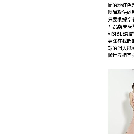
圖的粉紅色
時尚
取決於
只要根據穿
7.
品牌未來
VISIBLE
期
專注在我們
眾的個人風
與世界相互