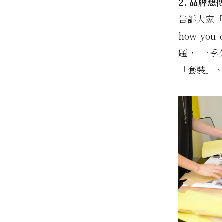
2.
品牌想
告訴大家
how you e
題，
一季
「套裝」