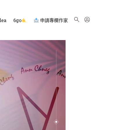
dea
6go
申請專欄作家