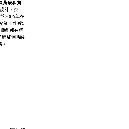
員背景和負
設計、衣
，於
2005
年在
產業工作近
5
到戲劇都有經
了解整個時裝
格。