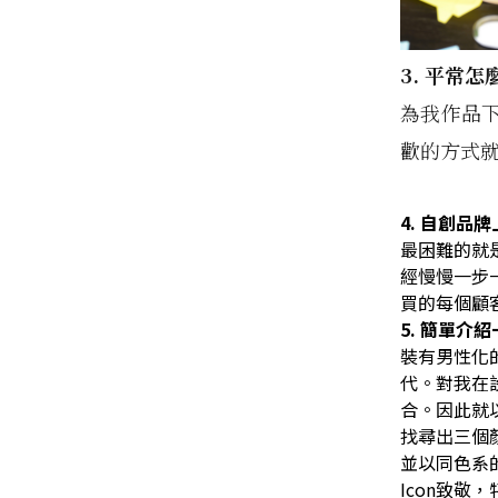
3.
平常怎
為我作品
歡的方式
4.
自創品牌
最困難的就
經慢慢一步
買的每個顧
5.
簡單介紹
裝有男性化
代。對我在
合。因此就
找尋出三個
並以同色系
Icon
致敬，