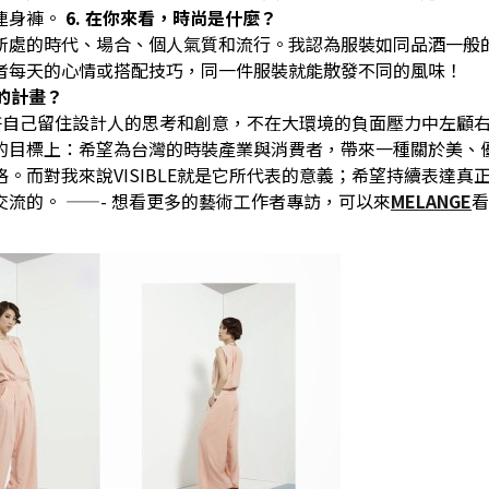
連身褲。
6.
在你來看，時尚是什麼？
所處的時
代、
場合
、
個人氣質和
流行
。
我
認為服裝如同品酒一般
者每天的心情或搭配技巧，同一件服裝就能散發不同的風味！
的計畫？
許自己留住設計人的思考和創意，不在大環境的負面壓力中左顧
的目標上：希望為台灣的時裝產業與消費者，帶來一種
關於美、
格。
而對我來說
VISIBLE
就是它所代表的意義；
希望
持續表達真
交流的。
——- 想看更多的藝術工作者專訪，可以來
MELANGE
看