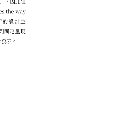
」，因此想
oes the way
新的設計主
列固定呈現
計發表。