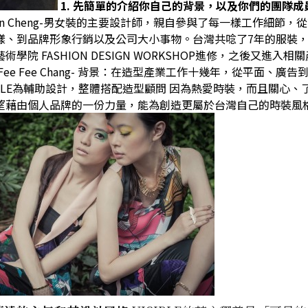
1.
先簡單的介紹你自己的背景，以及你們的團隊成
n Cheng-
男女裝的主要設計師，親自參與了每一樣工作細節，從
樣、到品牌形象行銷以及公司大小事物。
台灣共唸了
7
年的服裝
藝術學院
FASHION DESIGN WORKSHOP
進修，
之後又進入相關
Fee Fee Chang-
背景：在造型產業工作十幾年，從平面、廣告
BLE
為輔助設計，整體搭配造型顧問
因為熱愛時裝，而且關心、
望藉由個人品牌的一份力量，能為創造更屬於台灣自己的時裝風