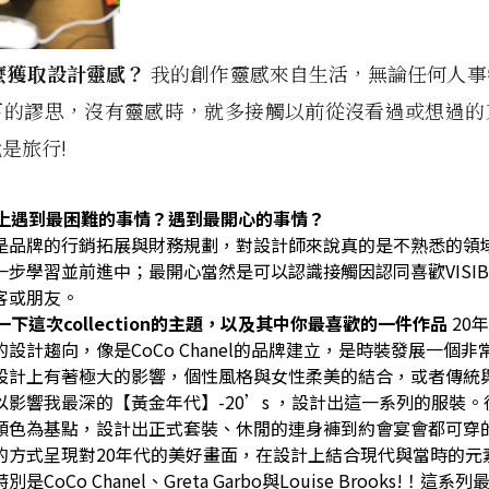
麼獲取設計靈感？
我的創作靈感來自生活，無論任何人事
下的謬思，沒有靈感時，就多接觸以前從沒看過或想過的
就是旅行
!
上遇到最困難的事情？遇到最開心的事情？
是品牌的行銷拓展與財務規劃，對設計師來說真的是不熟悉的領
一步學習並前進中；
最開心當然是可以認識接觸因認同喜歡
VISI
客或朋友。
一下這次
collection
的主題，以及其中你最喜歡的一件作品
20
年
的設計趨向，像是
CoCo Chanel
的品牌建立，是時裝發展一個非
設計上有著極大的影響，個性風格與女性柔美的結合，或者傳統
以影響我最深的【黃金年代】
-20’s
，設計出這一系列的服裝。
顏色為基點，設計出正式套裝、休閒的連身褲到約會宴會都可穿
的方式呈現對
20
年代的美好畫面，在設計上結合現代與當時的元
特別是
CoCo Chanel
、
Greta Garbo
與
Louise Brooks!！這