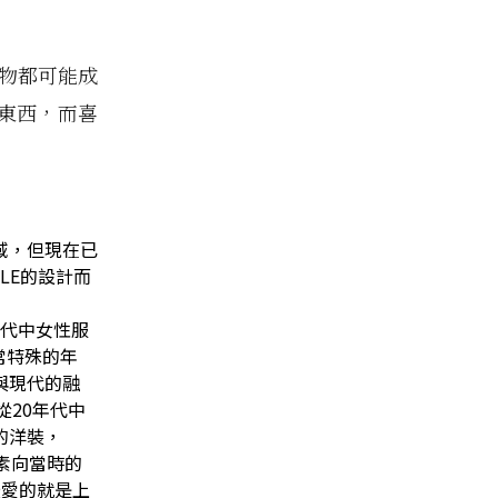
物都可能成
東西，而喜
域，但現在已
BLE
的設計而
代中女性服
常特殊的年
與現代的融
從
20
年代中
的洋裝，
素向當時的
系列最愛的就是上